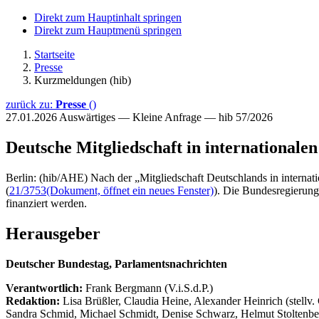
Direkt zum Hauptinhalt springen
Direkt zum Hauptmenü springen
Startseite
Presse
Kurzmeldungen (hib)
zurück zu:
Presse
()
27.01.2026
Auswärtiges — Kleine Anfrage — hib 57/2026
Deutsche Mitgliedschaft in internationale
Berlin: (hib/AHE) Nach der „Mitgliedschaft Deutschlands in interna
(
21/3753
(Dokument, öffnet ein neues Fenster)
). Die Bundesregierung
finanziert werden.
Herausgeber
Deutscher Bundestag, Parlamentsnachrichten
Verantwortlich:
Frank Bergmann (V.i.S.d.P.)
Redaktion:
Lisa Brüßler, Claudia Heine, Alexander Heinrich (stellv.
Sandra Schmid, Michael Schmidt, Denise Schwarz, Helmut Stoltenbe