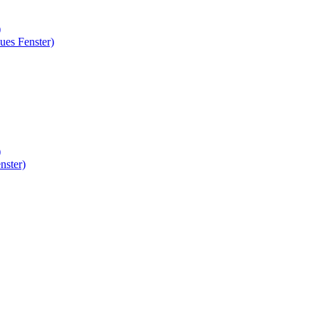
)
ues Fenster)
)
nster)