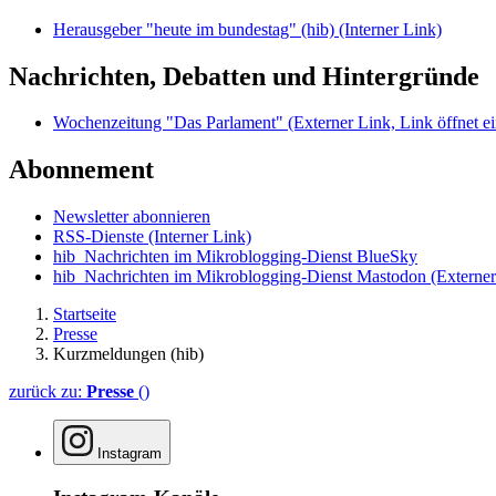
Herausgeber "heute im bundestag" (hib)
(Interner Link)
Nachrichten, Debatten und Hintergründe
Wochenzeitung "Das Parlament"
(Externer Link, Link öffnet ei
Abonnement
Newsletter abonnieren
RSS-Dienste
(Interner Link)
hib_Nachrichten im Mikroblogging-Dienst BlueSky
hib_Nachrichten im Mikroblogging-Dienst Mastodon
(Externer
Startseite
Presse
Kurzmeldungen (hib)
zurück zu:
Presse
()
Instagram