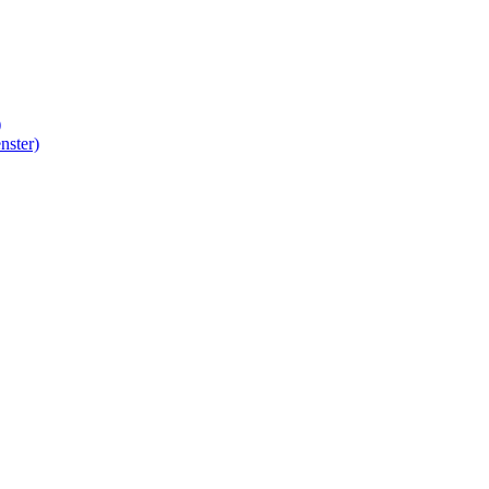
)
nster)