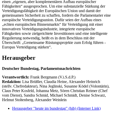
einen „eigenen, aber komplementären Aufbau europäischer
Fähigkeiten“ ausgesprochen. Um eine substanzielle Stärkung der
Verteidigungsfähigkeit der Europäischen Union und damit der
gemeinsamen Sicherheit zu schaffen, fordern die Parlamentarier eine
europäische Verteidigungsunion. Dafür seien der Aufbau eines
„echten europäischen Binnenmarkts“ für Verteidigung mit einer
innovativen Verteidigungsindustrie, integrierte europäische
Fähigkeiten sowie zielgerichtete Investitionen und eine intelligente
Regulierung notwendig, heißt es in dem Beschluss mit der
Überschrift: „Gemeinsame Rüstungsprojekte zum Erfolg führen -
Europas Verteidigung stärken“.
Herausgeber
Deutscher Bundestag, Parlamentsnachrichten
Verantwortlich:
Frank Bergmann (V.i.S.d.P.)
Redaktion:
Lisa Brüßler, Claudia Heine, Alexander Heinrich
(stellv. Chefredakteur), Nina Jeglinski,
Susanne Ködel (Volontärin),
Claus Peter Kosfeld, Johanna Metz, Sören Christian Reimer (Chef
vom Dienst), Sandra Schmid, Michael Schmidt, Denise Schwarz,
Helmut Stoltenberg, Alexander Weinlein
Herausgeber "heute im bundestag" (hib)
(Interner Link)