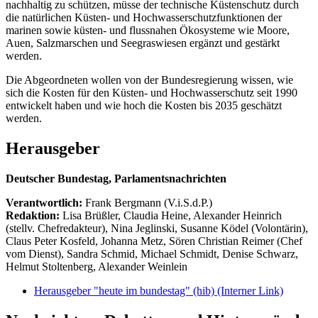
nachhaltig zu schützen, müsse der technische Küstenschutz durch
die natürlichen Küsten- und Hochwasserschutzfunktionen der
marinen sowie küsten- und flussnahen Ökosysteme wie Moore,
Auen, Salzmarschen und Seegraswiesen ergänzt und gestärkt
werden.
Die Abgeordneten wollen von der Bundesregierung wissen, wie
sich die Kosten für den Küsten- und Hochwasserschutz seit 1990
entwickelt haben und wie hoch die Kosten bis 2035 geschätzt
werden.
Herausgeber
Deutscher Bundestag, Parlamentsnachrichten
Verantwortlich:
Frank Bergmann (V.i.S.d.P.)
Redaktion:
Lisa Brüßler, Claudia Heine, Alexander Heinrich
(stellv. Chefredakteur), Nina Jeglinski,
Susanne Ködel (Volontärin),
Claus Peter Kosfeld, Johanna Metz, Sören Christian Reimer (Chef
vom Dienst), Sandra Schmid, Michael Schmidt, Denise Schwarz,
Helmut Stoltenberg, Alexander Weinlein
Herausgeber "heute im bundestag" (hib)
(Interner Link)