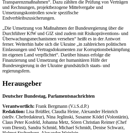
Transparenzmaßnahmen“. Dazu zählten die Prüfung von Verträgen
und Rechnungen, projektbezogene Mittelvergabe und
Umsetzungskontrollen sowie spezifische
Endverbleibszusicherungen.
„Die Umsetzung von Maßnahmen der Bundesregierung über die
Durchführer KfW und GIZ sind zudem mit Risikopräventions- und
Überwachungsmechanismen versehen“ heißt es in der Antwort
ferner. Weiterhin habe sich die Ukraine „in zahlreichen politischen
Einlassungen und Vertragsdokumenten zur Korruptionsbekämpfung
im eigenen Land verpflichtet“. Darüber hinaus erfolge die
Finanzierung und Umsetzung der humanitären Hilfe der
Bundesregierung in der Ukraine grundsätzlich staats- und
regierungsfern.
Herausgeber
Deutscher Bundestag, Parlamentsnachrichten
Verantwortlich:
Frank Bergmann (V.i.S.d.P.)
Redaktion:
Lisa Brüßler, Claudia Heine, Alexander Heinrich
(stellv. Chefredakteur), Nina Jeglinski,
Susanne Ködel (Volontärin),
Claus Peter Kosfeld, Johanna Metz, Sören Christian Reimer (Chef
vom Dienst), Sandra Schmid, Michael Schmidt, Denise Schwarz,
Helmut Stoltenberg, Alexander Weinlein