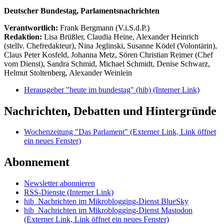
Deutscher Bundestag, Parlamentsnachrichten
Verantwortlich:
Frank Bergmann (V.i.S.d.P.)
Redaktion:
Lisa Brüßler, Claudia Heine, Alexander Heinrich
(stellv. Chefredakteur), Nina Jeglinski,
Susanne Ködel (Volontärin),
Claus Peter Kosfeld, Johanna Metz, Sören Christian Reimer (Chef
vom Dienst), Sandra Schmid, Michael Schmidt, Denise Schwarz,
Helmut Stoltenberg, Alexander Weinlein
Herausgeber "heute im bundestag" (hib)
(Interner Link)
Nachrichten, Debatten und Hintergründe
Wochenzeitung "Das Parlament"
(Externer Link, Link öffnet
ein neues Fenster)
Abonnement
Newsletter abonnieren
RSS-Dienste
(Interner Link)
hib_Nachrichten im Mikroblogging-Dienst BlueSky
hib_Nachrichten im Mikroblogging-Dienst Mastodon
(Externer Link, Link öffnet ein neues Fenster)