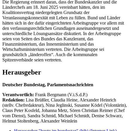
Die Regierung erinnert daran, dass der Bundeskanzler und die
Länderchefs am 18. Juni 2025 vereinbart hätten, den im
Koalitionsvertrag niedergelegten Grundsatz der
Veranlassungskonnexität mit Leben zu füllen. Bund und Länder
hätten sich in der dafür eingerichteten Arbeitsgruppe vor allem mit
den verfassungsrechtlichen Grundlagen auseinandergesetzt und
unterschiedliche Lösungsansätze diskutiert. In der Arbeitsgruppe
seien von Seiten des Bundes das Kanzleramt, das
Finanzministerium, das Innenministerium und das
Wirtschaftsministerium vertreten. Die Arbeitsgruppe sei
grundsätzlich „länderoffen“. Auch die kommunalen
Spitzenverbände seien vertreten.
Herausgeber
Deutscher Bundestag, Parlamentsnachrichten
Verantwortlich:
Frank Bergmann (V.i.S.d.P.)
Redaktion:
Lisa Brüßler, Claudia Heine, Alexander Heinrich
(stellv. Chefredakteur), Nina Jeglinski,
Susanne Ködel (Volontärin),
Claus Peter Kosfeld, Johanna Metz, Sören Christian Reimer (Chef
vom Dienst), Sandra Schmid, Michael Schmidt, Denise Schwarz,
Helmut Stoltenberg, Alexander Weinlein
Herausgeber "heute im bundestag" (hib)
(Interner Link)