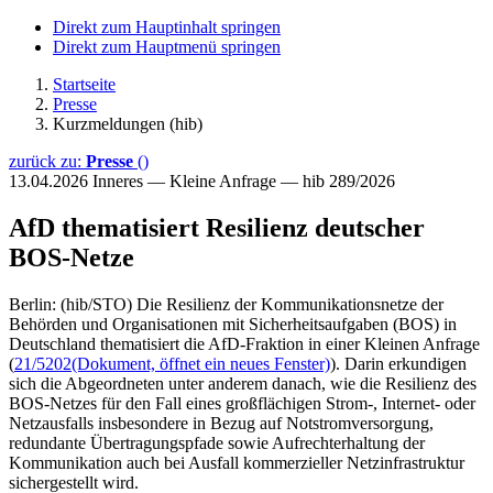
Direkt zum Hauptinhalt springen
Direkt zum Hauptmenü springen
Startseite
Presse
Kurzmeldungen (hib)
zurück zu:
Presse
()
13.04.2026
Inneres — Kleine Anfrage — hib 289/2026
AfD thematisiert Resilienz deutscher
BOS-Netze
Berlin: (hib/STO) Die Resilienz der Kommunikationsnetze der
Behörden und Organisationen mit Sicherheitsaufgaben (BOS) in
Deutschland thematisiert die AfD-Fraktion in einer Kleinen Anfrage
(
21/5202
(Dokument, öffnet ein neues Fenster)
). Darin erkundigen
sich die Abgeordneten unter anderem danach, wie die Resilienz des
BOS-Netzes für den Fall eines großflächigen Strom-, Internet- oder
Netzausfalls insbesondere in Bezug auf Notstromversorgung,
redundante Übertragungspfade sowie Aufrechterhaltung der
Kommunikation auch bei Ausfall kommerzieller Netzinfrastruktur
sichergestellt wird.