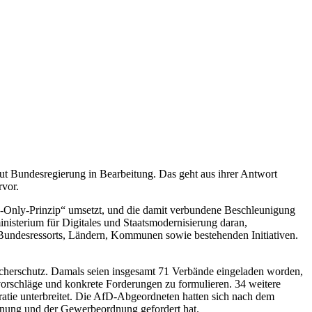
 Bundesregierung in Bearbeitung. Das geht aus ihrer Antwort
rvor.
-Only-Prinzip“ umsetzt, und die damit verbundene Beschleunigung
nisterium für Digitales und Staatsmodernisierung daran,
 Bundesressorts, Ländern, Kommunen sowie bestehenden Initiativen.
aucherschutz. Damals seien insgesamt 71 Verbände eingeladen worden,
orschläge und konkrete Forderungen zu formulieren. 34 weitere
tie unterbreitet. Die AfD-Abgeordneten hatten sich nach dem
dnung und der Gewerbeordnung gefordert hat.