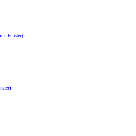
)
ues Fenster)
)
nster)