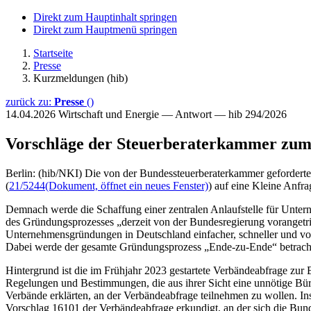
Direkt zum Hauptinhalt springen
Direkt zum Hauptmenü springen
Startseite
Presse
Kurzmeldungen (hib)
zurück zu:
Presse
()
14.04.2026
Wirtschaft und Energie — Antwort — hib 294/2026
Vorschläge der Steuerberaterkammer zum
Berlin: (hib/NKI) Die von der Bundessteuerberaterkammer gefordert
(
21/5244
(Dokument, öffnet ein neues Fenster)
) auf eine Kleine Anfra
Demnach werde die Schaffung einer zentralen Anlaufstelle für Unte
des Gründungsprozesses „derzeit von der Bundesregierung vorangetrie
Unternehmensgründungen in Deutschland einfacher, schneller und vol
Dabei werde der gesamte Gründungsprozess „Ende-zu-Ende“ betrachte
Hintergrund ist die im Frühjahr 2023 gestartete Verbändeabfrage zu
Regelungen und Bestimmungen, die aus ihrer Sicht eine unnötige Bür
Verbände erklärten, an der Verbändeabfrage teilnehmen zu wollen. 
Vorschlag 16101 der Verbändeabfrage erkundigt, an der sich die Bu