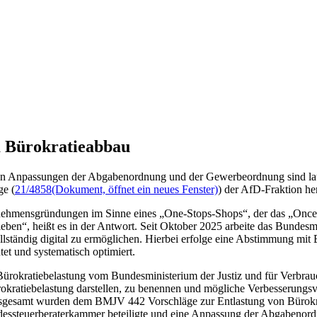
 Bürokratieabbau
en Anpassungen der Abgabenordnung und der Gewerbeordnung sind laut
ge (
21/4858
(Dokument, öffnet ein neues Fenster)
) der AfD-Fraktion he
rnehmensgründungen im Sinne eines „One-Stops-Shops“, der das „Once
ben“, heißt es in der Antwort. Seit Oktober 2025 arbeite das Bundesmi
lständig digital zu ermöglichen. Hierbei erfolge eine Abstimmung mit
t und systematisch optimiert.
r Bürokratiebelastung vom Bundesministerium der Justiz und für Verbr
okratiebelastung darstellen, zu benennen und mögliche Verbesserungsv
Insgesamt wurden dem BMJV 442 Vorschläge zur Entlastung von Bürokra
ndessteuerberaterkammer beteiligte und eine Anpassung der Abgabenor