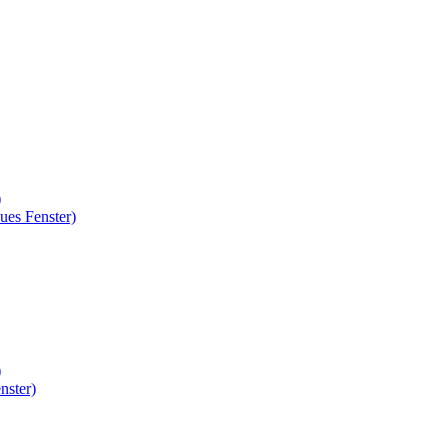
)
ues Fenster)
)
nster)