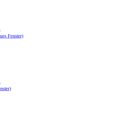
)
ues Fenster)
)
nster)