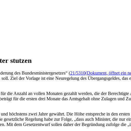
er stutzen
derung des Bundesministergesetzes“ (
21/5310
(Dokument, öffnet ein n
oll. Ziel der Vorlage ist eine Neuregelung des Übergangsgeldes, das 
ür die Anzahl an vollen Monaten gezahlt werden, die der Berechtigte 
trägt für die ersten drei Monate das Amtsgehalt ohne Zulagen und Zus
und höchstens zwei Jahre gewährt. Die Höhe entspreche in den ersten 
 Die gesetzliche Regelung habe zur Folge, „dass auch Minister, die nur
seien. Mit dem Gesetzentwurf sollen daher der Begründung zufolge die