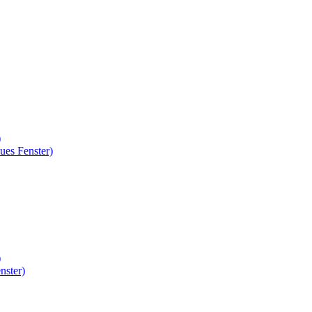
)
ues Fenster)
)
nster)