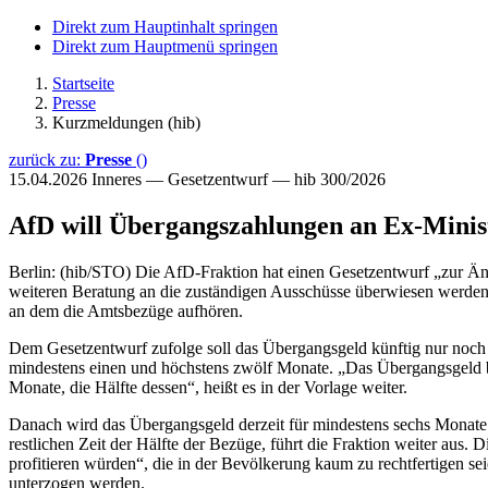
Direkt zum Hauptinhalt springen
Direkt zum Hauptmenü springen
Startseite
Presse
Kurzmeldungen (hib)
zurück zu:
Presse
()
15.04.2026
Inneres — Gesetzentwurf — hib 300/2026
AfD will Übergangszahlungen an Ex-Minist
Berlin: (hib/STO) Die AfD-Fraktion hat einen Gesetzentwurf „zur Än
weiteren Beratung an die zuständigen Ausschüsse überwiesen werden s
an dem die Amtsbezüge aufhören.
Dem Gesetzentwurf zufolge soll das Übergangsgeld künftig nur noch f
mindestens einen und höchstens zwölf Monate. „Das Übergangsgeld be
Monate, die Hälfte dessen“, heißt es in der Vorlage weiter.
Danach wird das Übergangsgeld derzeit für mindestens sechs Monate 
restlichen Zeit der Hälfte der Bezüge, führt die Fraktion weiter aus.
profitieren würden“, die in der Bevölkerung kaum zu rechtfertigen 
unterzogen werden.