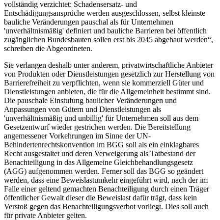
vollständig verzichtet: Schadensersatz- und
Entschädigungsansprüche werden ausgeschlossen, selbst kleinste
bauliche Veränderungen pauschal als für Unternehmen
'unverhältnismäßig' definiert und bauliche Barrieren bei öffentlich
zugänglichen Bundesbauten sollen erst bis 2045 abgebaut werden“,
schreiben die Abgeordneten.
Sie verlangen deshalb unter anderem, privatwirtschaftliche Anbieter
von Produkten oder Dienstleistungen gesetzlich zur Herstellung von
Barrierefreiheit zu verpflichten, wenn sie kommerziell Güter und
Dienstleistungen anbieten, die für die Allgemeinheit bestimmt sind.
Die pauschale Einstufung baulicher Veränderungen und
Anpassungen von Gütern und Dienstleistungen als
'unverhältnismäßig und unbillig' für Unternehmen soll aus dem
Gesetzentwurf wieder gestrichen werden. Die Bereitstellung
angemessener Vorkehrungen im Sinne der UN-
Behindertenrechtskonvention im BGG soll als ein einklagbares
Recht ausgestaltet und deren Verweigerung als Tatbestand der
Benachteiligung in das Allgemeine Gleichbehandlungsgesetz
(AGG) aufgenommen werden. Ferner soll das BGG so geändert
werden, dass eine Beweislastumkehr eingeführt wird, nach der im
Falle einer geltend gemachten Benachteiligung durch einen Träger
öffentlicher Gewalt dieser die Beweislast dafür trägt, dass kein
Verstoß gegen das Benachteiligungsverbot vorliegt. Dies soll auch
für private Anbieter gelten.