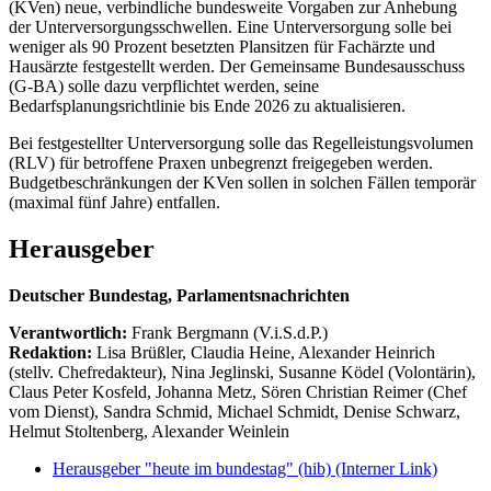
(KVen) neue, verbindliche bundesweite Vorgaben zur Anhebung
der Unterversorgungsschwellen. Eine Unterversorgung solle bei
weniger als 90 Prozent besetzten Plansitzen für Fachärzte und
Hausärzte festgestellt werden. Der Gemeinsame Bundesausschuss
(G-BA) solle dazu verpflichtet werden, seine
Bedarfsplanungsrichtlinie bis Ende 2026 zu aktualisieren.
Bei festgestellter Unterversorgung solle das Regelleistungsvolumen
(RLV) für betroffene Praxen unbegrenzt freigegeben werden.
Budgetbeschränkungen der KVen sollen in solchen Fällen temporär
(maximal fünf Jahre) entfallen.
Herausgeber
Deutscher Bundestag, Parlamentsnachrichten
Verantwortlich:
Frank Bergmann (V.i.S.d.P.)
Redaktion:
Lisa Brüßler, Claudia Heine, Alexander Heinrich
(stellv. Chefredakteur), Nina Jeglinski,
Susanne Ködel (Volontärin),
Claus Peter Kosfeld, Johanna Metz, Sören Christian Reimer (Chef
vom Dienst), Sandra Schmid, Michael Schmidt, Denise Schwarz,
Helmut Stoltenberg, Alexander Weinlein
Herausgeber "heute im bundestag" (hib)
(Interner Link)