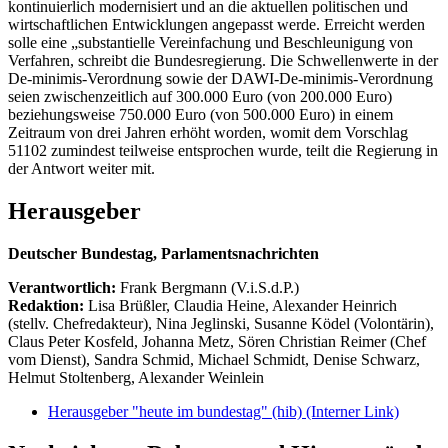
kontinuierlich modernisiert und an die aktuellen politischen und
wirtschaftlichen Entwicklungen angepasst werde. Erreicht werden
solle eine „substantielle Vereinfachung und Beschleunigung von
Verfahren, schreibt die Bundesregierung. Die Schwellenwerte in der
De-minimis-Verordnung sowie der DAWI-De-minimis-Verordnung
seien zwischenzeitlich auf 300.000 Euro (von 200.000 Euro)
beziehungsweise 750.000 Euro (von 500.000 Euro) in einem
Zeitraum von drei Jahren erhöht worden, womit dem Vorschlag
51102 zumindest teilweise entsprochen wurde, teilt die Regierung in
der Antwort weiter mit.
Herausgeber
Deutscher Bundestag, Parlamentsnachrichten
Verantwortlich:
Frank Bergmann (V.i.S.d.P.)
Redaktion:
Lisa Brüßler, Claudia Heine, Alexander Heinrich
(stellv. Chefredakteur), Nina Jeglinski,
Susanne Ködel (Volontärin),
Claus Peter Kosfeld, Johanna Metz, Sören Christian Reimer (Chef
vom Dienst), Sandra Schmid, Michael Schmidt, Denise Schwarz,
Helmut Stoltenberg, Alexander Weinlein
Herausgeber "heute im bundestag" (hib)
(Interner Link)