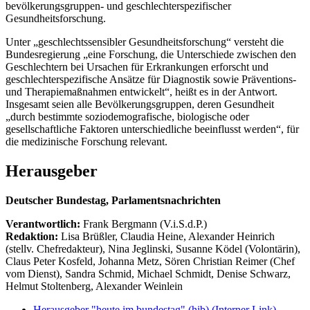
bevölkerungsgruppen- und geschlechterspezifischer
Gesundheitsforschung.
Unter „geschlechtssensibler Gesundheitsforschung“ versteht die
Bundesregierung „eine Forschung, die Unterschiede zwischen den
Geschlechtern bei Ursachen für Erkrankungen erforscht und
geschlechterspezifische Ansätze für Diagnostik sowie Präventions-
und Therapiemaßnahmen entwickelt“, heißt es in der Antwort.
Insgesamt seien alle Bevölkerungsgruppen, deren Gesundheit
„durch bestimmte soziodemografische, biologische oder
gesellschaftliche Faktoren unterschiedliche beeinflusst werden“, für
die medizinische Forschung relevant.
Herausgeber
Deutscher Bundestag, Parlamentsnachrichten
Verantwortlich:
Frank Bergmann (V.i.S.d.P.)
Redaktion:
Lisa Brüßler, Claudia Heine, Alexander Heinrich
(stellv. Chefredakteur), Nina Jeglinski,
Susanne Ködel (Volontärin),
Claus Peter Kosfeld, Johanna Metz, Sören Christian Reimer (Chef
vom Dienst), Sandra Schmid, Michael Schmidt, Denise Schwarz,
Helmut Stoltenberg, Alexander Weinlein
Herausgeber "heute im bundestag" (hib)
(Interner Link)