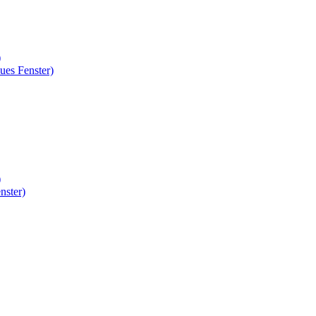
)
ues Fenster)
)
nster)