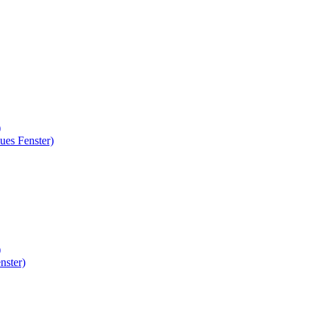
)
ues Fenster)
)
nster)