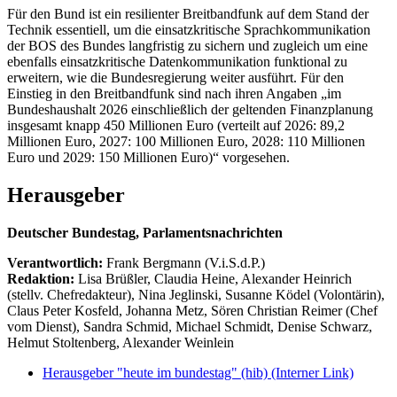
Für den Bund ist ein resilienter Breitbandfunk auf dem Stand der
Technik essentiell, um die einsatzkritische Sprachkommunikation
der BOS des Bundes langfristig zu sichern und zugleich um eine
ebenfalls einsatzkritische Datenkommunikation funktional zu
erweitern, wie die Bundesregierung weiter ausführt. Für den
Einstieg in den Breitbandfunk sind nach ihren Angaben „im
Bundeshaushalt 2026 einschließlich der geltenden Finanzplanung
insgesamt knapp 450 Millionen Euro (verteilt auf 2026: 89,2
Millionen Euro, 2027: 100 Millionen Euro, 2028: 110 Millionen
Euro und 2029: 150 Millionen Euro)“ vorgesehen.
Herausgeber
Deutscher Bundestag, Parlamentsnachrichten
Verantwortlich:
Frank Bergmann (V.i.S.d.P.)
Redaktion:
Lisa Brüßler, Claudia Heine, Alexander Heinrich
(stellv. Chefredakteur), Nina Jeglinski,
Susanne Ködel (Volontärin),
Claus Peter Kosfeld, Johanna Metz, Sören Christian Reimer (Chef
vom Dienst), Sandra Schmid, Michael Schmidt, Denise Schwarz,
Helmut Stoltenberg, Alexander Weinlein
Herausgeber "heute im bundestag" (hib)
(Interner Link)