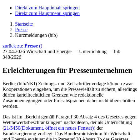
Direkt zum Hauptinhalt springen
Direkt zum Hauptmenü springen
Startseite
Presse
Kurzmeldungen (hib)
zurück zu:
Presse
()
27.04.2026
Wirtschaft und Energie — Unterrichtung — hib
348/2026
Erleichterungen für Presseunternehmen
Berlin: (hib/NKI) Zeitungs- und Zeitschriftenverlage können zwar
Kooperationen eingehen, um die Pressevielfalt zu sichern, allerdings
dürfen kartellrechtlichen Grenzen wie redaktionelle
Zusammenlegungen oder Preisabsprachen dabei nicht überschritten
werden.
Das ist im „Bericht gemäß Paragraf 30 Absatz 4 des Gesetzes gegen
Wettbewerbsbeschränkungen“ nachzulesen, der als Unterrichtung
(
21/5450
(Dokument, öffnet ein neues Fenster)
) der
Bundesregierung vorliegt. Das Bundesministerium für Wirtschaft
und Energie evaluiert die in Paragraf 30 Absatz 2b des Gesetzes