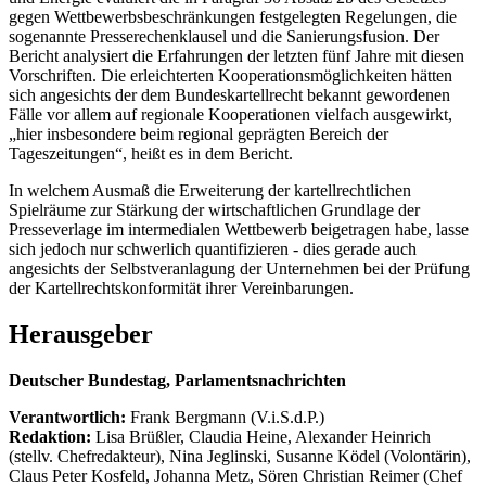
gegen Wettbewerbsbeschränkungen festgelegten Regelungen, die
sogenannte Presserechenklausel und die Sanierungsfusion. Der
Bericht analysiert die Erfahrungen der letzten fünf Jahre mit diesen
Vorschriften. Die erleichterten Kooperationsmöglichkeiten hätten
sich angesichts der dem Bundeskartellrecht bekannt gewordenen
Fälle vor allem auf regionale Kooperationen vielfach ausgewirkt,
„hier insbesondere beim regional geprägten Bereich der
Tageszeitungen“, heißt es in dem Bericht.
In welchem Ausmaß die Erweiterung der kartellrechtlichen
Spielräume zur Stärkung der wirtschaftlichen Grundlage der
Presseverlage im intermedialen Wettbewerb beigetragen habe, lasse
sich jedoch nur schwerlich quantifizieren - dies gerade auch
angesichts der Selbstveranlagung der Unternehmen bei der Prüfung
der Kartellrechtskonformität ihrer Vereinbarungen.
Herausgeber
Deutscher Bundestag, Parlamentsnachrichten
Verantwortlich:
Frank Bergmann (V.i.S.d.P.)
Redaktion:
Lisa Brüßler, Claudia Heine, Alexander Heinrich
(stellv. Chefredakteur), Nina Jeglinski,
Susanne Ködel (Volontärin),
Claus Peter Kosfeld, Johanna Metz, Sören Christian Reimer (Chef