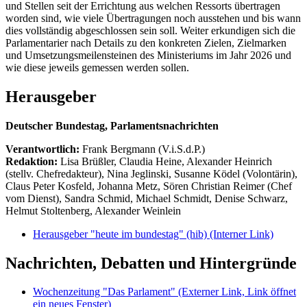
und Stellen seit der Errichtung aus welchen Ressorts übertragen
worden sind, wie viele Übertragungen noch ausstehen und bis wann
dies vollständig abgeschlossen sein soll. Weiter erkundigen sich die
Parlamentarier nach Details zu den konkreten Zielen, Zielmarken
und Umsetzungsmeilensteinen des Ministeriums im Jahr 2026 und
wie diese jeweils gemessen werden sollen.
Herausgeber
Deutscher Bundestag, Parlamentsnachrichten
Verantwortlich:
Frank Bergmann (V.i.S.d.P.)
Redaktion:
Lisa Brüßler, Claudia Heine, Alexander Heinrich
(stellv. Chefredakteur), Nina Jeglinski,
Susanne Ködel (Volontärin),
Claus Peter Kosfeld, Johanna Metz, Sören Christian Reimer (Chef
vom Dienst), Sandra Schmid, Michael Schmidt, Denise Schwarz,
Helmut Stoltenberg, Alexander Weinlein
Herausgeber "heute im bundestag" (hib)
(Interner Link)
Nachrichten, Debatten und Hintergründe
Wochenzeitung "Das Parlament"
(Externer Link, Link öffnet
ein neues Fenster)