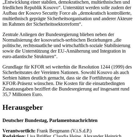
„Entwicklung einer stabilen, demokratischen, multiethnischen und
friedlichen Republik Kosovo“. Unterstützt werden solle zudem der
Aufbau der Kosovo Security Force als „demokratisch kontrollierte,
multiethnisch geprägte Sicherheitsorganisation und anderer Akteure
im Rahmen der Sicherheitssektorreform“.
Zentrale Anliegen der Bundesregierung blieben neben der
Normalisierung der kosovarisch-serbischen Beziehungen „die
politische, rechtsstaatliche und wirtschaftlich-soziale Stabilisierung
sowie die Unterstützung der EU-Annäherung und Integration in
euro-atlantische Strukturen“.
Grundlage für KFOR sei weiterhin die Resolution 1244 (1999) des
Sicherheitsrates der Vereinten Nationen. Sowohl Kosovo als auch
Serbien hätten deutlich gemacht, dass sie die Fortführung der
KFOR-Präsenz wünschen. Die Kosten für die einsatzbedingten
Zusatzausgaben beziffert die Bundesregierung auf insgesamt rund
35,7 Millionen Euro.
Herausgeber
Deutscher Bundestag, Parlamentsnachrichten
Verantwortlich:
Frank Bergmann (V.i.S.d.P.)
Redaktion:
Lisa Brüßler, Claudia Heine, Alexander Heinrich