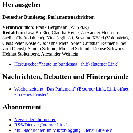
Herausgeber
Deutscher Bundestag, Parlamentsnachrichten
Verantwortlich:
Frank Bergmann (V.i.S.d.P.)
Redaktion:
Lisa Brüßler, Claudia Heine, Alexander Heinrich
(stellv. Chefredakteur), Nina Jeglinski,
Susanne Ködel (Volontärin),
Claus Peter Kosfeld, Johanna Metz, Sören Christian Reimer (Chef
vom Dienst), Sandra Schmid, Michael Schmidt, Denise Schwarz,
Helmut Stoltenberg, Alexander Weinlein
Herausgeber "heute im bundestag" (hib)
(Interner Link)
Nachrichten, Debatten und Hintergründe
Wochenzeitung "Das Parlament"
(Externer Link, Link öffnet
ein neues Fenster)
Abonnement
Newsletter abonnieren
RSS-Dienste
(Interner Link)
hib_Nachrichten im Mikroblogging-Dienst BlueSky