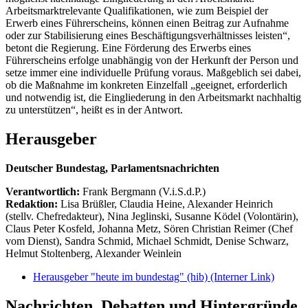
Arbeitsmarktrelevante Qualifikationen, wie zum Beispiel der
Erwerb eines Führerscheins, können einen Beitrag zur Aufnahme
oder zur Stabilisierung eines Beschäftigungsverhältnisses leisten“,
betont die Regierung. Eine Förderung des Erwerbs eines
Führerscheins erfolge unabhängig von der Herkunft der Person und
setze immer eine individuelle Prüfung voraus. Maßgeblich sei dabei,
ob die Maßnahme im konkreten Einzelfall „geeignet, erforderlich
und notwendig ist, die Eingliederung in den Arbeitsmarkt nachhaltig
zu unterstützen“, heißt es in der Antwort.
Herausgeber
Deutscher Bundestag, Parlamentsnachrichten
Verantwortlich:
Frank Bergmann (V.i.S.d.P.)
Redaktion:
Lisa Brüßler, Claudia Heine, Alexander Heinrich
(stellv. Chefredakteur), Nina Jeglinski,
Susanne Ködel (Volontärin),
Claus Peter Kosfeld, Johanna Metz, Sören Christian Reimer (Chef
vom Dienst), Sandra Schmid, Michael Schmidt, Denise Schwarz,
Helmut Stoltenberg, Alexander Weinlein
Herausgeber "heute im bundestag" (hib)
(Interner Link)
Nachrichten, Debatten und Hintergründe