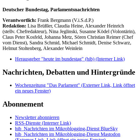
Deutscher Bundestag, Parlamentsnachrichten
Verantwortlich:
Frank Bergmann (V.i.S.d.P.)
Redaktion:
Lisa Brüßler, Claudia Heine, Alexander Heinrich
(stellv. Chefredakteur), Nina Jeglinski,
Susanne Ködel (Volontärin),
Claus Peter Kosfeld, Johanna Metz, Sören Christian Reimer (Chef
vom Dienst), Sandra Schmid, Michael Schmidt, Denise Schwarz,
Helmut Stoltenberg, Alexander Weinlein
Herausgeber "heute im bundestag" (hib)
(Interner Link)
Nachrichten, Debatten und Hintergründe
Wochenzeitung "Das Parlament"
(Externer Link, Link öffnet
ein neues Fenster)
Abonnement
Newsletter abonnieren
RSS-Dienste
(Interner Link)
hib_Nachrichten im Mikroblogging-Dienst BlueSky
hib_Nachrichten im Mikroblogging-Dienst Mastodon
(Externer Link, Link öffnet ein neues Fenster)