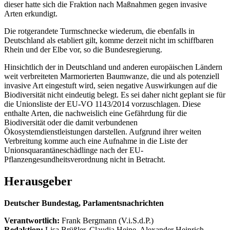
dieser hatte sich die Fraktion nach Maßnahmen gegen invasive
Arten erkundigt.
Die rotgerandete Turmschnecke wiederum, die ebenfalls in
Deutschland als etabliert gilt, komme derzeit nicht im schiffbaren
Rhein und der Elbe vor, so die Bundesregierung.
Hinsichtlich der in Deutschland und anderen europäischen Ländern
weit verbreiteten Marmorierten Baumwanze, die und als potenziell
invasive Art eingestuft wird, seien negative Auswirkungen auf die
Biodiversität nicht eindeutig belegt. Es sei daher nicht geplant sie für
die Unionsliste der EU-VO 1143/2014 vorzuschlagen. Diese
enthalte Arten, die nachweislich eine Gefährdung für die
Biodiversität oder die damit verbundenen
Ökosystemdienstleistungen darstellen. Aufgrund ihrer weiten
Verbreitung komme auch eine Aufnahme in die Liste der
Unionsquarantäneschädlinge nach der EU-
Pflanzengesundheitsverordnung nicht in Betracht.
Herausgeber
Deutscher Bundestag, Parlamentsnachrichten
Verantwortlich:
Frank Bergmann (V.i.S.d.P.)
Redaktion:
Lisa Brüßler, Claudia Heine, Alexander Heinrich