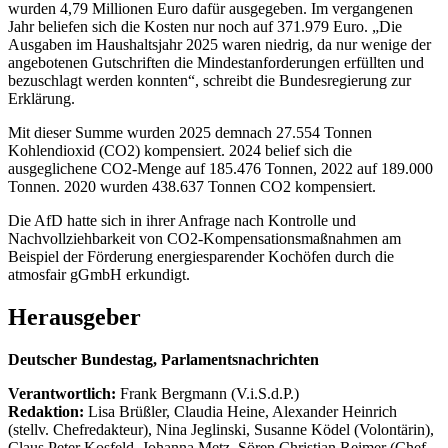
wurden 4,79 Millionen Euro dafür ausgegeben. Im vergangenen
Jahr beliefen sich die Kosten nur noch auf 371.979 Euro. „Die
Ausgaben im Haushaltsjahr 2025 waren niedrig, da nur wenige der
angebotenen Gutschriften die Mindestanforderungen erfüllten und
bezuschlagt werden konnten“, schreibt die Bundesregierung zur
Erklärung.
Mit dieser Summe wurden 2025 demnach 27.554 Tonnen
Kohlendioxid (CO2) kompensiert. 2024 belief sich die
ausgeglichene CO2-Menge auf 185.476 Tonnen, 2022 auf 189.000
Tonnen. 2020 wurden 438.637 Tonnen CO2 kompensiert.
Die AfD hatte sich in ihrer Anfrage nach Kontrolle und
Nachvollziehbarkeit von CO2-Kompensationsmaßnahmen am
Beispiel der Förderung energiesparender Kochöfen durch die
atmosfair gGmbH erkundigt.
Herausgeber
Deutscher Bundestag, Parlamentsnachrichten
Verantwortlich:
Frank Bergmann (V.i.S.d.P.)
Redaktion:
Lisa Brüßler, Claudia Heine, Alexander Heinrich
(stellv. Chefredakteur), Nina Jeglinski,
Susanne Ködel (Volontärin),
Claus Peter Kosfeld, Johanna Metz, Sören Christian Reimer (Chef