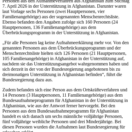
Personen aus den Aufnahmeverfahren aus Afghanistan zum Stichtag
7. April 2026 in der Unterstützung in Afghanistan. Darunter waren
laut Vorlage sechs Personen (zwei Hauptpersonen, vier
Familienangehörige) aus der sogenannten Menschenrechtsliste.
Ebenso befanden den Angaben zufolge sich 160 Personen (24
Hauptpersonen, 136 Familienangehörige) aus dem
Überbrückungsprogramm in der Unterstützung in Afghanistan.
„Für alle Personen lag keine Aufnahmeerklärung mehr vor. Von den
genannten Personen aus dem Überbrückungsprogramm und der
Menschenrechtsliste hielten sich 126 Personen (21 Hauptpersonen,
105 Familienangehörige) in Afghanistan in der Unterstützung auf,
nachdem sie das Unterstützungsangebot wahrgenommen haben und
sich derzeit in der von der Bundesregierung angebotenen bis zu
dreimonatigen Unterstützung in Afghanistan befinden“, führt die
Bundesregierung dazu aus.
Zudem befanden sich eine Person aus dem Ortskräfteverfahren und
14 Personen (3 Hauptpersonen, 11 Familienangehörige) aus dem
Bundesaufnahmeprogramm für Afghanistan in der Unterstützung in
Afghanistan, wie aus der Antwort ferner hervorgeht. Bei den
Personen aus dem Bundesaufnahmeprogramm für Afghanistan
handelt es sich danach um sechs männliche volljährige Personen,
fünf volljährige weibliche Personen und drei Minderjährige. Bei
diesen Personen wurden die Aufnahmen laut Bundesregierung für