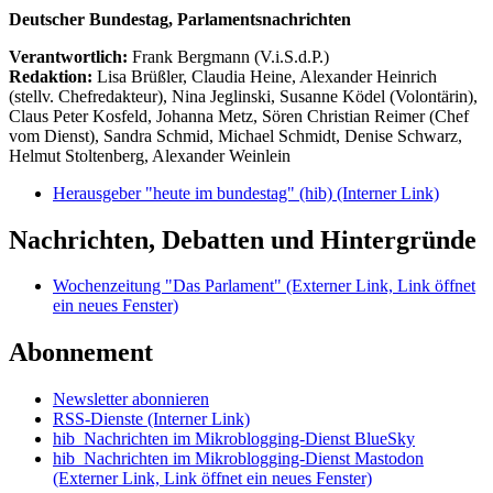
Deutscher Bundestag, Parlamentsnachrichten
Verantwortlich:
Frank Bergmann (V.i.S.d.P.)
Redaktion:
Lisa Brüßler, Claudia Heine, Alexander Heinrich
(stellv. Chefredakteur), Nina Jeglinski,
Susanne Ködel (Volontärin),
Claus Peter Kosfeld, Johanna Metz, Sören Christian Reimer (Chef
vom Dienst), Sandra Schmid, Michael Schmidt, Denise Schwarz,
Helmut Stoltenberg, Alexander Weinlein
Herausgeber "heute im bundestag" (hib)
(Interner Link)
Nachrichten, Debatten und Hintergründe
Wochenzeitung "Das Parlament"
(Externer Link, Link öffnet
ein neues Fenster)
Abonnement
Newsletter abonnieren
RSS-Dienste
(Interner Link)
hib_Nachrichten im Mikroblogging-Dienst BlueSky
hib_Nachrichten im Mikroblogging-Dienst Mastodon
(Externer Link, Link öffnet ein neues Fenster)