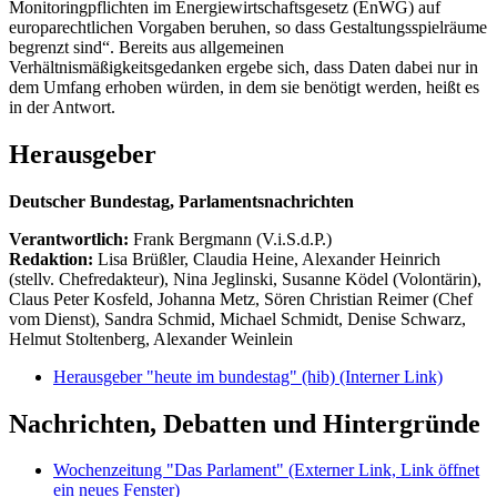
Monitoringpflichten im Energiewirtschaftsgesetz (EnWG) auf
europarechtlichen Vorgaben beruhen, so dass Gestaltungsspielräume
begrenzt sind“. Bereits aus allgemeinen
Verhältnismäßigkeitsgedanken ergebe sich, dass Daten dabei nur in
dem Umfang erhoben würden, in dem sie benötigt werden, heißt es
in der Antwort.
Herausgeber
Deutscher Bundestag, Parlamentsnachrichten
Verantwortlich:
Frank Bergmann (V.i.S.d.P.)
Redaktion:
Lisa Brüßler, Claudia Heine, Alexander Heinrich
(stellv. Chefredakteur), Nina Jeglinski,
Susanne Ködel (Volontärin),
Claus Peter Kosfeld, Johanna Metz, Sören Christian Reimer (Chef
vom Dienst), Sandra Schmid, Michael Schmidt, Denise Schwarz,
Helmut Stoltenberg, Alexander Weinlein
Herausgeber "heute im bundestag" (hib)
(Interner Link)
Nachrichten, Debatten und Hintergründe
Wochenzeitung "Das Parlament"
(Externer Link, Link öffnet
ein neues Fenster)