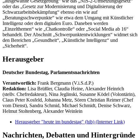
„ausgewählte Gesetzgebung“ wie das „NIS-2-Umsetzungsgesetz“
oder das „Gesetz zur Modernisierung und Digitalisierung der
Schwarzarbeitsbekämpfung“ ebenso ein wie auf
„Beratungsschwerpunkte“ wie etwa dem Umgang mit Künstlicher
Intelligenz oder dem digitalen Euro. Daneben werden
„Einzelthemen“ wie „Chatkontrolle“ oder „Social Media ab 16“
behandelt. Der Abschnitt „Schwerpunktentwicklungen“ widmet sich
den Bereichen „Gesundheit“, „Künstliche Intelligenz“ und
„Sicherheit“.
Herausgeber
Deutscher Bundestag, Parlamentsnachrichten
Verantwortlich:
Frank Bergmann (V.i.S.d.P.)
Redaktion:
Lisa Brüßler, Claudia Heine, Alexander Heinrich
(stellv. Chefredakteur), Nina Jeglinski,
Susanne Ködel (Volontärin),
Claus Peter Kosfeld, Johanna Metz, Sören Christian Reimer (Chef
vom Dienst), Sandra Schmid, Michael Schmidt, Denise Schwarz,
Helmut Stoltenberg, Alexander Weinlein
Herausgeber "heute im bundestag" (hib)
(Interner Link)
Nachrichten, Debatten und Hintergründe