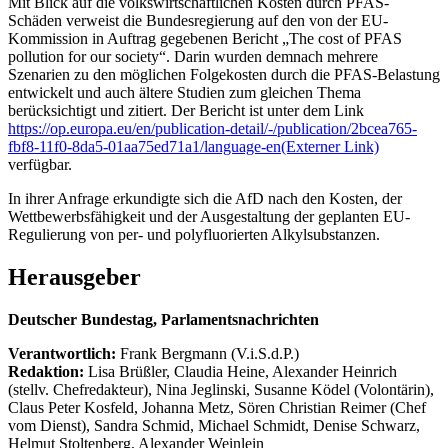
Mit Blick auf die volkswirtschaftlichen Kosten durch PFAS-
Schäden verweist die Bundesregierung auf den von der EU-
Kommission in Auftrag gegebenen Bericht „The cost of PFAS
pollution for our society“. Darin wurden demnach mehrere
Szenarien zu den möglichen Folgekosten durch die PFAS-Belastung
entwickelt und auch ältere Studien zum gleichen Thema
berücksichtigt und zitiert. Der Bericht ist unter dem Link
https://op.europa.eu/en/publication-detail/-/publication/2bcea765-
fbf8-11f0-8da5-01aa75ed71a1/language-en
(Externer Link)
verfügbar.
In ihrer Anfrage erkundigte sich die AfD nach den Kosten, der
Wettbewerbsfähigkeit und der Ausgestaltung der geplanten EU-
Regulierung von per- und polyfluorierten Alkylsubstanzen.
Herausgeber
Deutscher Bundestag, Parlamentsnachrichten
Verantwortlich:
Frank Bergmann (V.i.S.d.P.)
Redaktion:
Lisa Brüßler, Claudia Heine, Alexander Heinrich
(stellv. Chefredakteur), Nina Jeglinski,
Susanne Ködel (Volontärin),
Claus Peter Kosfeld, Johanna Metz, Sören Christian Reimer (Chef
vom Dienst), Sandra Schmid, Michael Schmidt, Denise Schwarz,
Helmut Stoltenberg, Alexander Weinlein