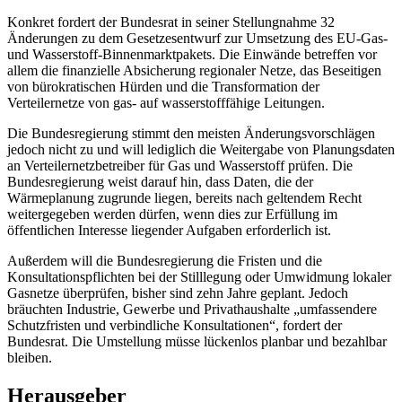
Konkret fordert der Bundesrat in seiner Stellungnahme 32
Änderungen zu dem Gesetzesentwurf zur Umsetzung des EU-Gas-
und Wasserstoff-Binnenmarktpakets. Die Einwände betreffen vor
allem die finanzielle Absicherung regionaler Netze, das Beseitigen
von bürokratischen Hürden und die Transformation der
Verteilernetze von gas- auf wasserstofffähige Leitungen.
Die Bundesregierung stimmt den meisten Änderungsvorschlägen
jedoch nicht zu und will lediglich die Weitergabe von Planungsdaten
an Verteilernetzbetreiber für Gas und Wasserstoff prüfen. Die
Bundesregierung weist darauf hin, dass Daten, die der
Wärmeplanung zugrunde liegen, bereits nach geltendem Recht
weitergegeben werden dürfen, wenn dies zur Erfüllung im
öffentlichen Interesse liegender Aufgaben erforderlich ist.
Außerdem will die Bundesregierung die Fristen und die
Konsultationspflichten bei der Stilllegung oder Umwidmung lokaler
Gasnetze überprüfen, bisher sind zehn Jahre geplant. Jedoch
bräuchten Industrie, Gewerbe und Privathaushalte „umfassendere
Schutzfristen und verbindliche Konsultationen“, fordert der
Bundesrat. Die Umstellung müsse lückenlos planbar und bezahlbar
bleiben.
Herausgeber