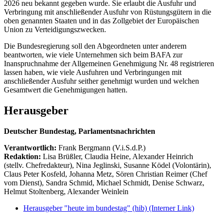
2026 neu bekannt gegeben wurde. Sie erlaubt die Ausfuhr und
Verbringung mit anschließender Ausfuhr von Rüstungsgütern in die
oben genannten Staaten und in das Zollgebiet der Europäischen
Union zu Verteidigungszwecken.
Die Bundesregierung soll den Abgeordneten unter anderem
beantworten, wie viele Unternehmen sich beim BAFA zur
Inanspruchnahme der Allgemeinen Genehmigung Nr. 48 registrieren
lassen haben, wie viele Ausfuhren und Verbringungen mit
anschließender Ausfuhr seither genehmigt wurden und welchen
Gesamtwert die Genehmigungen hatten.
Herausgeber
Deutscher Bundestag, Parlamentsnachrichten
Verantwortlich:
Frank Bergmann (V.i.S.d.P.)
Redaktion:
Lisa Brüßler, Claudia Heine, Alexander Heinrich
(stellv. Chefredakteur), Nina Jeglinski,
Susanne Ködel (Volontärin),
Claus Peter Kosfeld, Johanna Metz, Sören Christian Reimer (Chef
vom Dienst), Sandra Schmid, Michael Schmidt, Denise Schwarz,
Helmut Stoltenberg, Alexander Weinlein
Herausgeber "heute im bundestag" (hib)
(Interner Link)