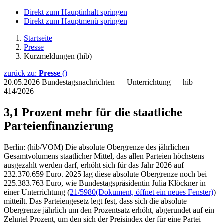
Direkt zum Hauptinhalt springen
Direkt zum Hauptmenü springen
Startseite
Presse
Kurzmeldungen (hib)
zurück zu:
Presse
()
20.05.2026
Bundestagsnachrichten — Unterrichtung — hib
414/2026
3,1 Prozent mehr für die staatliche
Parteienfinanzierung
Berlin: (hib/VOM) Die absolute Obergrenze des jährlichen
Gesamtvolumens staatlicher Mittel, das allen Parteien höchstens
ausgezahlt werden darf, erhöht sich für das Jahr 2026 auf
232.370.659 Euro. 2025 lag diese absolute Obergrenze noch bei
225.383.763 Euro, wie Bundestagspräsidentin Julia Klöckner in
einer Unterrichtung (
21/5980
(Dokument, öffnet ein neues Fenster)
)
mitteilt. Das Parteiengesetz legt fest, dass sich die absolute
Obergrenze jährlich um den Prozentsatz erhöht, abgerundet auf ein
Zehntel Prozent, um den sich der Preisindex der für eine Partei