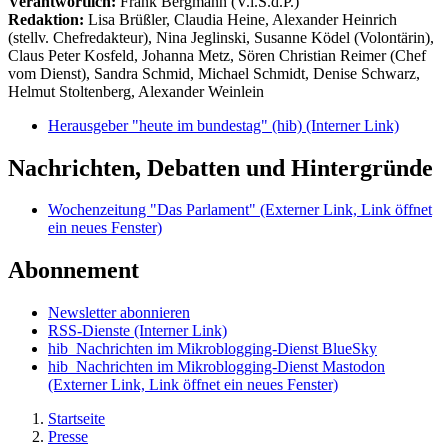
Verantwortlich:
Frank Bergmann (V.i.S.d.P.)
Redaktion:
Lisa Brüßler, Claudia Heine, Alexander Heinrich
(stellv. Chefredakteur), Nina Jeglinski,
Susanne Ködel (Volontärin),
Claus Peter Kosfeld, Johanna Metz, Sören Christian Reimer (Chef
vom Dienst), Sandra Schmid, Michael Schmidt, Denise Schwarz,
Helmut Stoltenberg, Alexander Weinlein
Herausgeber "heute im bundestag" (hib)
(Interner Link)
Nachrichten, Debatten und Hintergründe
Wochenzeitung "Das Parlament"
(Externer Link, Link öffnet
ein neues Fenster)
Abonnement
Newsletter abonnieren
RSS-Dienste
(Interner Link)
hib_Nachrichten im Mikroblogging-Dienst BlueSky
hib_Nachrichten im Mikroblogging-Dienst Mastodon
(Externer Link, Link öffnet ein neues Fenster)
Startseite
Presse