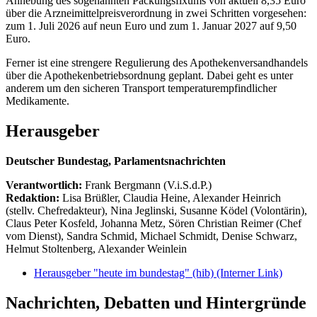
Anhebung des sogenannten Packungsfixums von aktuell 8,35 Euro
über die Arzneimittelpreisverordnung in zwei Schritten vorgesehen:
zum 1. Juli 2026 auf neun Euro und zum 1. Januar 2027 auf 9,50
Euro.
Ferner ist eine strengere Regulierung des Apothekenversandhandels
über die Apothekenbetriebsordnung geplant. Dabei geht es unter
anderem um den sicheren Transport temperaturempfindlicher
Medikamente.
Herausgeber
Deutscher Bundestag, Parlamentsnachrichten
Verantwortlich:
Frank Bergmann (V.i.S.d.P.)
Redaktion:
Lisa Brüßler, Claudia Heine, Alexander Heinrich
(stellv. Chefredakteur), Nina Jeglinski,
Susanne Ködel (Volontärin),
Claus Peter Kosfeld, Johanna Metz, Sören Christian Reimer (Chef
vom Dienst), Sandra Schmid, Michael Schmidt, Denise Schwarz,
Helmut Stoltenberg, Alexander Weinlein
Herausgeber "heute im bundestag" (hib)
(Interner Link)
Nachrichten, Debatten und Hintergründe