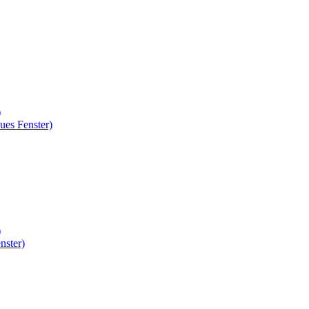
)
ues Fenster)
)
nster)