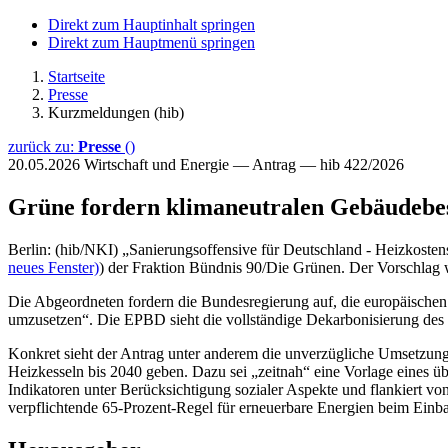
Direkt zum Hauptinhalt springen
Direkt zum Hauptmenü springen
Startseite
Presse
Kurzmeldungen (hib)
zurück zu:
Presse
()
20.05.2026
Wirtschaft und Energie — Antrag — hib 422/2026
Grüne fordern klimaneutralen Gebäudebe
Berlin: (hib/NKI) „Sanierungsoffensive für Deutschland - Heizkostens
neues Fenster)
) der Fraktion Bündnis 90/Die Grünen. Der Vorschlag w
Die Abgeordneten fordern die Bundesregierung auf, die europäischen
umzusetzen“. Die EPBD sieht die vollständige Dekarbonisierung des
Konkret sieht der Antrag unter anderem die unverzügliche Umsetzung d
Heizkesseln bis 2040 geben. Dazu sei „zeitnah“ eine Vorlage eines 
Indikatoren unter Berücksichtigung sozialer Aspekte und flankiert 
verpflichtende 65-Prozent-Regel für erneuerbare Energien beim Einba