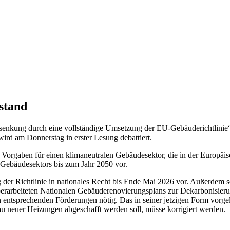
stand
enkung durch eine vollständige Umsetzung der EU-Gebäuderichtlinie“, s
ird am Donnerstag in erster Lesung debattiert.
 Vorgaben für einen klimaneutralen Gebäudesektor, die in der Europäi
 Gebäudesektors bis zum Jahr 2050 vor.
er Richtlinie in nationales Recht bis Ende Mai 2026 vor. Außerdem sol
überarbeiteten Nationalen Gebäuderenovierungsplans zur Dekarbonisieru
von entsprechenden Förderungen nötig. Das in seiner jetzigen Form vo
u neuer Heizungen abgeschafft werden soll, müsse korrigiert werden.