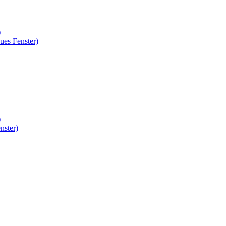
)
ues Fenster)
)
nster)