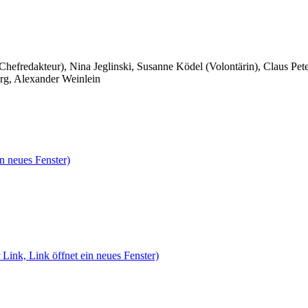
 Chefredakteur), Nina Jeglinski,
Susanne Ködel (Volontärin),
Claus Pet
rg, Alexander Weinlein
n neues Fenster)
 Link, Link öffnet ein neues Fenster)