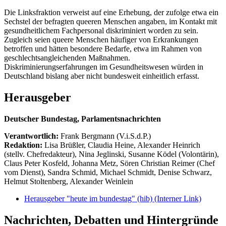
Die Linksfraktion verweist auf eine Erhebung, der zufolge etwa ein
Sechstel der befragten queeren Menschen angaben, im Kontakt mit
gesundheitlichem Fachpersonal diskriminiert worden zu sein.
Zugleich seien queere Menschen häufiger von Erkrankungen
betroffen und hätten besondere Bedarfe, etwa im Rahmen von
geschlechtsangleichenden Maßnahmen.
Diskriminierungserfahrungen im Gesundheitswesen würden in
Deutschland bislang aber nicht bundesweit einheitlich erfasst.
Herausgeber
Deutscher Bundestag, Parlamentsnachrichten
Verantwortlich:
Frank Bergmann (V.i.S.d.P.)
Redaktion:
Lisa Brüßler, Claudia Heine, Alexander Heinrich
(stellv. Chefredakteur), Nina Jeglinski,
Susanne Ködel (Volontärin),
Claus Peter Kosfeld, Johanna Metz, Sören Christian Reimer (Chef
vom Dienst), Sandra Schmid, Michael Schmidt, Denise Schwarz,
Helmut Stoltenberg, Alexander Weinlein
Herausgeber "heute im bundestag" (hib)
(Interner Link)
Nachrichten, Debatten und Hintergründe