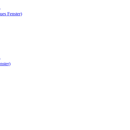
)
ues Fenster)
)
nster)