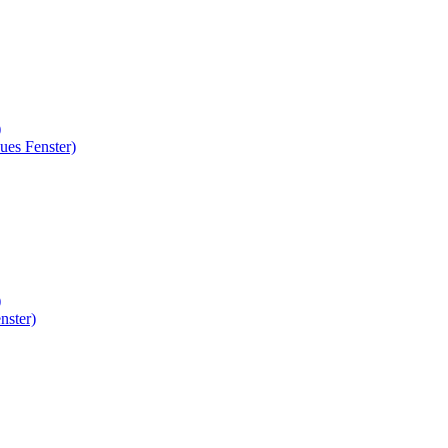
)
ues Fenster)
)
nster)