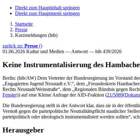
Direkt zum Hauptinhalt springen
Direkt zum Hauptmenü springen
Startseite
Presse
Kurzmeldungen (hib)
zurück zu:
Presse
()
01.06.2026
Kultur und Medien — Antwort — hib 439/2026
Keine Instrumentalisierung des Hambache
Berlin: (hib/AW) Dem Vertreter der Bundesregierung im Vorstand der
„Engagierten Jugend Neustadt e.V.“, dem „Freundeskreis Hambacher Fe
Rechts Neustadt/Weinstraße“, dem „Regionalen Bündnis gegen Rechts N
Fenster)
) auf eine Kleine Anfrage der AfD-Fraktion (
21/5089
(Dokumen
Die Bundesregierung stellt in der Antwort klar, dass sie in der öff
Verstoß gegen die parteipolitische Neutralitätspflicht staatlicher St
parteipolitisch oder ideologisch instrumentalisiert werden sollten“, sc
Herausgeber