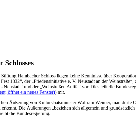
r Schlosses
 Stiftung Hambacher Schloss liegen keine Kenntnisse über Kooperatio
st 1832“, der „Friedensinitiative e. V. Neustadt an der Weinstraße“, 
eustadt“ und der „Weinstraßen Antifa“ vor. Dies teilt die Bundesregi
t, öffnet ein neues Fenster)
) mit.
entlichen Äußerung von Kulturstaatsminister Wolfram Weimer, man dürfe
ellen erkennt. Die Äußerungen „beziehen sich allgemein und grundsätzlic
hreibt die Bundesregierung.