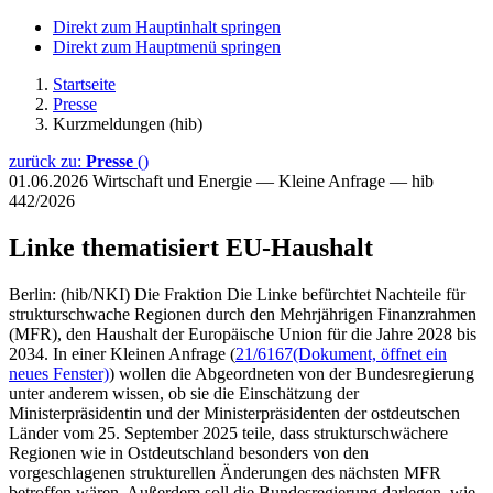
Direkt zum Hauptinhalt springen
Direkt zum Hauptmenü springen
Startseite
Presse
Kurzmeldungen (hib)
zurück zu:
Presse
()
01.06.2026
Wirtschaft und Energie — Kleine Anfrage — hib
442/2026
Linke thematisiert EU-Haushalt
Berlin: (hib/NKI) Die Fraktion Die Linke befürchtet Nachteile für
strukturschwache Regionen durch den Mehrjährigen Finanzrahmen
(MFR), den Haushalt der Europäische Union für die Jahre 2028 bis
2034. In einer Kleinen Anfrage (
21/6167
(Dokument, öffnet ein
neues Fenster)
) wollen die Abgeordneten von der Bundesregierung
unter anderem wissen, ob sie die Einschätzung der
Ministerpräsidentin und der Ministerpräsidenten der ostdeutschen
Länder vom 25. September 2025 teile, dass strukturschwächere
Regionen wie in Ostdeutschland besonders von den
vorgeschlagenen strukturellen Änderungen des nächsten MFR
betroffen wären. Außerdem soll die Bundesregierung darlegen, wie