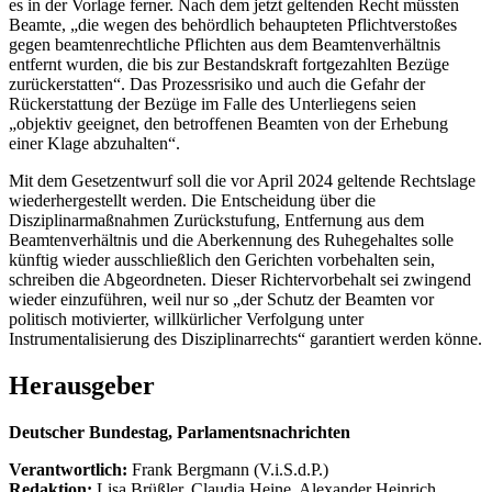
es in der Vorlage ferner. Nach dem jetzt geltenden Recht müssten
Beamte, „die wegen des behördlich behaupteten Pflichtverstoßes
gegen beamtenrechtliche Pflichten aus dem Beamtenverhältnis
entfernt wurden, die bis zur Bestandskraft fortgezahlten Bezüge
zurückerstatten“. Das Prozessrisiko und auch die Gefahr der
Rückerstattung der Bezüge im Falle des Unterliegens seien
„objektiv geeignet, den betroffenen Beamten von der Erhebung
einer Klage abzuhalten“.
Mit dem Gesetzentwurf soll die vor April 2024 geltende Rechtslage
wiederhergestellt werden. Die Entscheidung über die
Disziplinarmaßnahmen Zurückstufung, Entfernung aus dem
Beamtenverhältnis und die Aberkennung des Ruhegehaltes solle
künftig wieder ausschließlich den Gerichten vorbehalten sein,
schreiben die Abgeordneten. Dieser Richtervorbehalt sei zwingend
wieder einzuführen, weil nur so „der Schutz der Beamten vor
politisch motivierter, willkürlicher Verfolgung unter
Instrumentalisierung des Disziplinarrechts“ garantiert werden könne.
Herausgeber
Deutscher Bundestag, Parlamentsnachrichten
Verantwortlich:
Frank Bergmann (V.i.S.d.P.)
Redaktion:
Lisa Brüßler, Claudia Heine, Alexander Heinrich