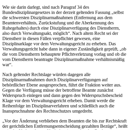
Wie sie darin darlegt, sind nach Paragraf 34 des
Bundesdisziplinargesetzes in der derzeit geltenden Fassung „selbst
die schwersten Disziplinarmaßnahmen (Entfernung aus dem
Beamtenverhältnis, Zurückstufung und die Aberkennung des
Ruhegehaltes) durch eine Disziplinarverfügung des Dienstherrn,
also durch Verwaltungsakt, möglich“. Nach altem Recht sei der
Dienstherr in diesen Fällen verpflichtet gewesen, eine
Disziplinarklage vor dem Verwaltungsgericht zu erheben. Das
Verwaltungsgericht habe dann in eigener Zuständigkeit geprüft, „ob
die vom Dienstherrn behauptete Pflichtverletzung vorlag und ob die
vom Dienstherrn beantragte Disziplinarmaßnahme verhältnismäßig
war“.
Nach geltender Rechtslage würden dagegen alle
Disziplinarmaßnahmen durch Disziplinarverfügungen auf
behördlicher Ebene ausgesprochen, führt die Fraktion weiter aus.
Gegen die Verfügung müsse der betroffene Beamte zunächst
Widerspruch einlegen und dann gegen den Widerspruchsbescheid
Klage vor dem Verwaltungsgericht erheben. Damit werde die
Reihenfolge im Disziplinarverfahren und schließlich auch die
Inanspruchnahme des Rechtsschutzes umgedreht.
„Vor der Änderung verblieben dem Beamten die bis zur Rechtskraft
der gerichtlichen Entfernungsentscheidung gezahlten Bezüge“, heißt