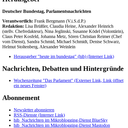
Deutscher Bundestag, Parlamentsnachrichten
Verantwortlich:
Frank Bergmann (V.i.S.d.P.)
Redaktion:
Lisa Brüßler, Claudia Heine, Alexander Heinrich
(stellv. Chefredakteur), Nina Jeglinski,
Susanne Ködel (Volontärin),
Claus Peter Kosfeld, Johanna Metz, Sören Christian Reimer (Chef
vom Dienst), Sandra Schmid, Michael Schmidt, Denise Schwarz,
Helmut Stoltenberg, Alexander Weinlein
Herausgeber "heute im bundestag" (hib)
(Interner Link)
Nachrichten, Debatten und Hintergründe
Wochenzeitung "Das Parlament"
(Externer Link, Link öffnet
ein neues Fenster)
Abonnement
Newsletter abonnieren
RSS-Dienste
(Interner Link)
hib_Nachrichten im Mikroblogging-Dienst BlueSky
hib_Nachrichten im Mikroblogging-Dienst Mastodon