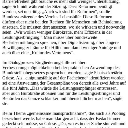
Barrierefreiheit gibt brauche es mehr statt weniger Unterstützung,
sagte Schmidt während der Sitzung. Dass Reformen benötigt
werden, sei unstrittig. „Auch wir sind für Reformen“, so die
Bundesvorsitzende des Vereins Lebenshilfe. Diese Reformen
dürften aber nicht bei den Rechten für Menschen mit Behinderung
ansetzen. Sie müssten dort ansetzen, wo sie wirksam und notwendig
seien. „Wir wollen weniger Bürokratie, mehr Effizienz in der
Leistungserbringung.“ Man müsse über bundesweite
Bedarfsermittlungen sprechen, über Digitalisierung, über längere
Bewilligungszeiträume für Hilfen und damit weniger Anträge und
auch über eine „Kultur des Vertrauens“.
Im Dialogprozess Eingliederungshilfe sei über
Verbesserungsmöglichkeiten bei der praktischen Anwendung des
Bundesteilhabegesetzes gesprochen worden, sagte Staatssekretärin
Griese. Als „einigungsfähig auf der Fachebene“ identifiziert worden
sei eine Ausweitung der Gesamtpläne von derzeit alle zwei Jahre auf
alle fünf Jahre. „Das würde die Leistungsempfänger entstressen,
aber auch Bürokratie abbauen und für die Leistungserbringer und
Behörden das Ganze schlanker und übersichtlicher machen“, sagte
sie.
Beim Thema „gemeinsame Inanspruchnahme“, das auch als Pooling
bezeichnet werde, habe man klar gemacht, dass der Bedarf immer
gedeckt sein müsse, so Griese. „Da, wo es in der Sache sinnvoll und