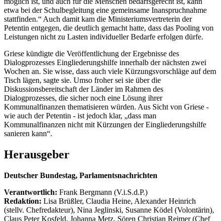
möglich ist, und auch für die Menschen bedarfsgerecht ist, kann
etwa bei der Schulbegleitung eine gemeinsame Inanspruchnahme
stattfinden.“ Auch damit kam die Ministeriumsvertreterin der
Petentin entgegen, die deutlich gemacht hatte, dass das Pooling von
Leistungen nicht zu Lasten individueller Bedarfe erfolgen dürfe.
Griese kündigte die Veröffentlichung der Ergebnisse des
Dialogprozesses Eingliederungshilfe innerhalb der nächsten zwei
Wochen an. Sie wisse, dass auch viele Kürzungsvorschläge auf dem
Tisch lägen, sagte sie. Umso froher sei sie über die
Diskussionsbereitschaft der Länder im Rahmen des
Dialogprozesses, die sicher noch eine Lösung ihrer
Kommunalfinanzen thematisieren würden. Aus Sicht von Griese -
wie auch der Petentin - ist jedoch klar, „dass man
Kommunalfinanzen nicht mit Kürzungen der Eingliederungshilfe
sanieren kann“.
Herausgeber
Deutscher Bundestag, Parlamentsnachrichten
Verantwortlich:
Frank Bergmann (V.i.S.d.P.)
Redaktion:
Lisa Brüßler, Claudia Heine, Alexander Heinrich
(stellv. Chefredakteur), Nina Jeglinski,
Susanne Ködel (Volontärin),
Claus Peter Kosfeld, Johanna Metz, Sören Christian Reimer (Chef