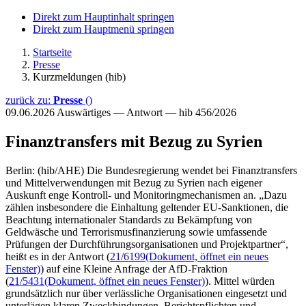
Direkt zum Hauptinhalt springen
Direkt zum Hauptmenü springen
Startseite
Presse
Kurzmeldungen (hib)
zurück zu:
Presse
()
09.06.2026
Auswärtiges — Antwort — hib 456/2026
Finanztransfers mit Bezug zu Syrien
Berlin: (hib/AHE) Die Bundesregierung wendet bei Finanztransfers
und Mittelverwendungen mit Bezug zu Syrien nach eigener
Auskunft enge Kontroll- und Monitoringmechanismen an. „Dazu
zählen insbesondere die Einhaltung geltender EU-Sanktionen, die
Beachtung internationaler Standards zu Bekämpfung von
Geldwäsche und Terrorismusfinanzierung sowie umfassende
Prüfungen der Durchführungsorganisationen und Projektpartner“,
heißt es in der Antwort (
21/6199
(Dokument, öffnet ein neues
Fenster)
) auf eine Kleine Anfrage der AfD-Fraktion
(
21/5431
(Dokument, öffnet ein neues Fenster)
). Mittel würden
grundsätzlich nur über verlässliche Organisationen eingesetzt und
unterlägen klaren Zweckbindungen, Berichtspflichten und