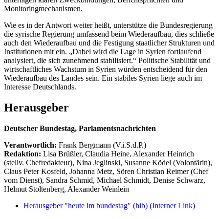
Monitoringmechanismen.
Wie es in der Antwort weiter heißt, unterstütze die Bundesregierung
die syrische Regierung umfassend beim Wiederaufbau, dies schließe
auch den Wiederaufbau und die Festigung staatlicher Strukturen und
Institutionen mit ein. „Dabei wird die Lage in Syrien fortlaufend
analysiert, die sich zunehmend stabilisiert.“ Politische Stabilität und
wirtschaftliches Wachstum in Syrien würden entscheidend für den
Wiederaufbau des Landes sein. Ein stabiles Syrien liege auch im
Interesse Deutschlands.
Herausgeber
Deutscher Bundestag, Parlamentsnachrichten
Verantwortlich:
Frank Bergmann (V.i.S.d.P.)
Redaktion:
Lisa Brüßler, Claudia Heine, Alexander Heinrich
(stellv. Chefredakteur), Nina Jeglinski,
Susanne Ködel (Volontärin),
Claus Peter Kosfeld, Johanna Metz, Sören Christian Reimer (Chef
vom Dienst), Sandra Schmid, Michael Schmidt, Denise Schwarz,
Helmut Stoltenberg, Alexander Weinlein
Herausgeber "heute im bundestag" (hib)
(Interner Link)