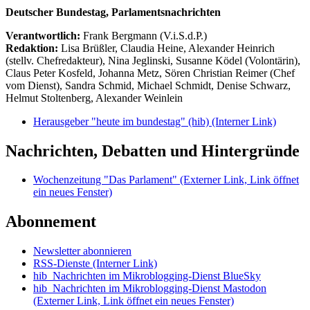
Deutscher Bundestag, Parlamentsnachrichten
Verantwortlich:
Frank Bergmann (V.i.S.d.P.)
Redaktion:
Lisa Brüßler, Claudia Heine, Alexander Heinrich
(stellv. Chefredakteur), Nina Jeglinski,
Susanne Ködel (Volontärin),
Claus Peter Kosfeld, Johanna Metz, Sören Christian Reimer (Chef
vom Dienst), Sandra Schmid, Michael Schmidt, Denise Schwarz,
Helmut Stoltenberg, Alexander Weinlein
Herausgeber "heute im bundestag" (hib)
(Interner Link)
Nachrichten, Debatten und Hintergründe
Wochenzeitung "Das Parlament"
(Externer Link, Link öffnet
ein neues Fenster)
Abonnement
Newsletter abonnieren
RSS-Dienste
(Interner Link)
hib_Nachrichten im Mikroblogging-Dienst BlueSky
hib_Nachrichten im Mikroblogging-Dienst Mastodon
(Externer Link, Link öffnet ein neues Fenster)