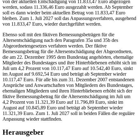
von der aktuellen Entschädigung von 11.833,47 Euro abgezogen
werden, sodass 11.336,46 Euro ausgezahlt werden. Ab September
soll es dann wieder beim aktuellen Betrag von 11.833,47 Euro
bleiben. Zum 1. Juli 2027 soll das Anpassungsverfahren, ausgehend
von 11.833,47 Euro, wieder durchgeführt werden.
Ebenso soll mit den fiktiven Bemessungsbeträgen für die
Altersentschädigung nach den Paragrafen 35a und 35b des
Abgeordnetengesetzes verfahren werden. Der fiktive
Bemessungsbetrag für die Altersentschädigung der Abgeordneten,
die am 22. Dezember 1995 dem Bundestag angehörten, ehemalige
Mitglieder des Bundestages und ihre Hinterbliebenen erhöht sich im
Juli um 4,2 Prozent von 10.117,47 Euro auf 10.542,40 Euro, sinkt
im August auf 9.692,54 Euro und beträgt ab September wieder
10.117,47 Euro. Für alle bis zum 31. Dezember 2007 entstandenen
Ansprüche und Anwartschaften von Mitgliedern des Bundestages,
ehemaligen Mitgliedern und ihren Hinterbliebenen erhöht sich der
fiktive Bemessungsbetrag für die Altersentschädigung im Juli um
4,2 Prozent von 11.321,39 Euro auf 11.796,89 Euro, sinkt im
August auf 10.845,89 Euro und beträgt ab September wieder
11.321,39 Euro. Zum 1. Juli 2027 soll in beiden Fällen die reguläre
Anpassung wieder stattfinden.
Herausgeber