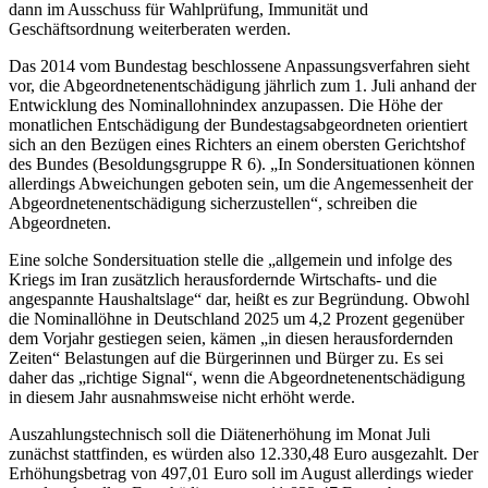
dann im Ausschuss für Wahlprüfung, Immunität und
Geschäftsordnung weiterberaten werden.
Das 2014 vom Bundestag beschlossene Anpassungsverfahren sieht
vor, die Abgeordnetenentschädigung jährlich zum 1. Juli anhand der
Entwicklung des Nominallohnindex anzupassen. Die Höhe der
monatlichen Entschädigung der Bundestagsabgeordneten orientiert
sich an den Bezügen eines Richters an einem obersten Gerichtshof
des Bundes (Besoldungsgruppe R 6). „In Sondersituationen können
allerdings Abweichungen geboten sein, um die Angemessenheit der
Abgeordnetenentschädigung sicherzustellen“, schreiben die
Abgeordneten.
Eine solche Sondersituation stelle die „allgemein und infolge des
Kriegs im Iran zusätzlich herausfordernde Wirtschafts- und die
angespannte Haushaltslage“ dar, heißt es zur Begründung. Obwohl
die Nominallöhne in Deutschland 2025 um 4,2 Prozent gegenüber
dem Vorjahr gestiegen seien, kämen „in diesen herausfordernden
Zeiten“ Belastungen auf die Bürgerinnen und Bürger zu. Es sei
daher das „richtige Signal“, wenn die Abgeordnetenentschädigung
in diesem Jahr ausnahmsweise nicht erhöht werde.
Auszahlungstechnisch soll die Diätenerhöhung im Monat Juli
zunächst stattfinden, es würden also 12.330,48 Euro ausgezahlt. Der
Erhöhungsbetrag von 497,01 Euro soll im August allerdings wieder