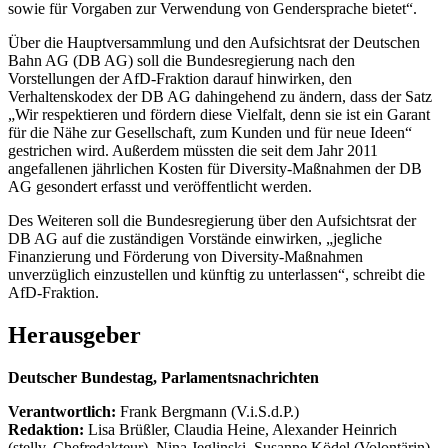
sowie für Vorgaben zur Verwendung von Gendersprache bietet“.
Über die Hauptversammlung und den Aufsichtsrat der Deutschen
Bahn AG (DB AG) soll die Bundesregierung nach den
Vorstellungen der AfD-Fraktion darauf hinwirken, den
Verhaltenskodex der DB AG dahingehend zu ändern, dass der Satz
„Wir respektieren und fördern diese Vielfalt, denn sie ist ein Garant
für die Nähe zur Gesellschaft, zum Kunden und für neue Ideen“
gestrichen wird. Außerdem müssten die seit dem Jahr 2011
angefallenen jährlichen Kosten für Diversity-Maßnahmen der DB
AG gesondert erfasst und veröffentlicht werden.
Des Weiteren soll die Bundesregierung über den Aufsichtsrat der
DB AG auf die zuständigen Vorstände einwirken, „jegliche
Finanzierung und Förderung von Diversity-Maßnahmen
unverzüglich einzustellen und künftig zu unterlassen“, schreibt die
AfD-Fraktion.
Herausgeber
Deutscher Bundestag, Parlamentsnachrichten
Verantwortlich:
Frank Bergmann (V.i.S.d.P.)
Redaktion:
Lisa Brüßler, Claudia Heine, Alexander Heinrich
(stellv. Chefredakteur), Nina Jeglinski,
Susanne Ködel (Volontärin),