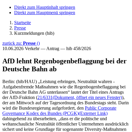
Direkt zum Hauptinhalt springen
Direkt zum Hauptmenü springen
Startseite
Presse
Kurzmeldungen (hib)
zurück zu:
Presse
()
10.06.2026
Verkehr — Antrag — hib 458/2026
AfD lehnt Regenbogenbeflaggung bei der
Deutsche Bahn ab
Berlin: (hib/HAU) „Leistung erbringen, Neutralität wahren -
Aufgabenfremde Maßnahmen wie die Regenbogenbeflaggung bei
der Deutsche Bahn AG unterlassen“ lautet der Titel eines Antrags
der AfD-Fraktion (
21/6331
(Dokument, öffnet ein neues Fenster)
),
der am Mittwoch auf der Tagesordnung des Bundestags steht. Darin
wird die Bundesregierung aufgefordert, den
Public Corporate
Governance Kodex des Bundes (PCGK)
(Externer Link)
dahingehend zu überarbeiten, „dass er die politische und
weltanschauliche Neutralität öffentlicher Unternehmen ausdrücklich
sichert und keine Grundlage für sogenannte Diversity-Maßnahmen