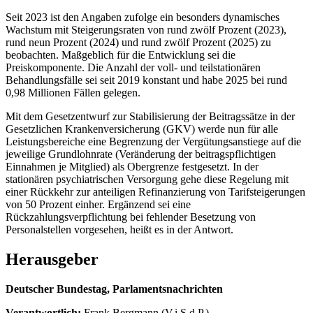
Seit 2023 ist den Angaben zufolge ein besonders dynamisches
Wachstum mit Steigerungsraten von rund zwölf Prozent (2023),
rund neun Prozent (2024) und rund zwölf Prozent (2025) zu
beobachten. Maßgeblich für die Entwicklung sei die
Preiskomponente. Die Anzahl der voll- und teilstationären
Behandlungsfälle sei seit 2019 konstant und habe 2025 bei rund
0,98 Millionen Fällen gelegen.
Mit dem Gesetzentwurf zur Stabilisierung der Beitragssätze in der
Gesetzlichen Krankenversicherung (GKV) werde nun für alle
Leistungsbereiche eine Begrenzung der Vergütungsanstiege auf die
jeweilige Grundlohnrate (Veränderung der beitragspflichtigen
Einnahmen je Mitglied) als Obergrenze festgesetzt. In der
stationären psychiatrischen Versorgung gehe diese Regelung mit
einer Rückkehr zur anteiligen Refinanzierung von Tarifsteigerungen
von 50 Prozent einher. Ergänzend sei eine
Rückzahlungsverpflichtung bei fehlender Besetzung von
Personalstellen vorgesehen, heißt es in der Antwort.
Herausgeber
Deutscher Bundestag, Parlamentsnachrichten
Verantwortlich:
Frank Bergmann (V.i.S.d.P.)