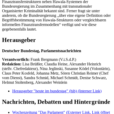
Finanztransferstrukturen neben Hawala-Systemen der
Bundesregierung im Zusammenhang mit transnationaler
Organisierter Kriminalität bekannt sind. Ferner fragt sie unter
anderem, ob die Bundesregierung „über eine eigene Definition oder
Begriffsbestimmung von Hawala-Strukturen oder vergleichbaren
informellen Finanztransfermodellen“ verfügt und wie diese
gegebenenfalls lautet.
Herausgeber
Deutscher Bundestag, Parlamentsnachrichten
Verantwortlich:
Frank Bergmann (V.i.S.d.P.)
Redaktion:
Lisa Brüßler, Claudia Heine, Alexander Heinrich
(stellv. Chefredakteur), Nina Jeglinski,
Susanne Ködel (Volontärin),
Claus Peter Kosfeld, Johanna Metz, Sören Christian Reimer (Chef
vom Dienst), Sandra Schmid, Michael Schmidt, Denise Schwarz,
Helmut Stoltenberg, Alexander Weinlein
Herausgeber "heute im bundestag" (hib)
(Interner Link)
Nachrichten, Debatten und Hintergründe
Wochenzeitung "Das Parlament"
(Externer Link, Link öffnet