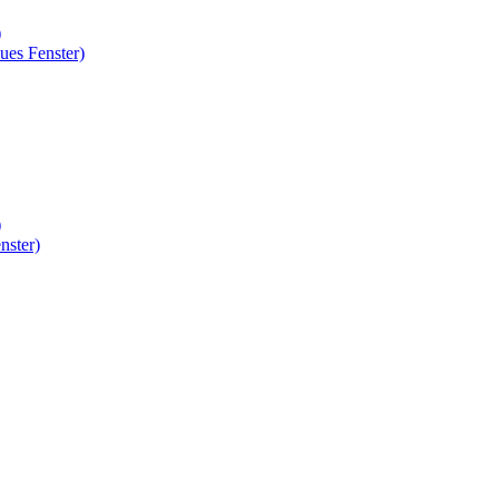
)
ues Fenster)
)
nster)