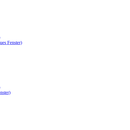
)
ues Fenster)
)
nster)