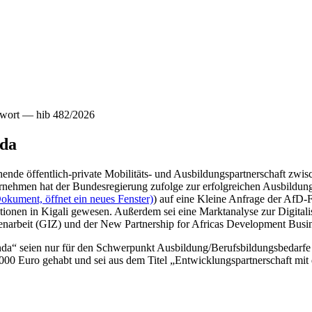
twort — hib 482/2026
nda
nde öffentlich-private Mobilitäts- und Ausbildungspartnerschaft zwi
ehmen hat der Bundesregierung zufolge zur erfolgreichen Ausbildung 
okument, öffnet ein neues Fenster)
) auf eine Kleine Anfrage der AfD-F
tionen in Kigali gewesen. Außerdem sei eine Marktanalyse zur Digitalis
menarbeit (GIZ) und der New Partnership for Africas Development Bu
wanda“ seien nur für den Schwerpunkt Ausbildung/Berufsbildungsbe
0 Euro gehabt und sei aus dem Titel „Entwicklungspartnerschaft mit d