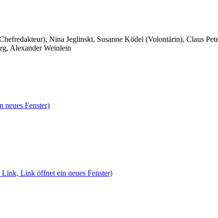
 Chefredakteur), Nina Jeglinski,
Susanne Ködel (Volontärin),
Claus Pet
rg, Alexander Weinlein
n neues Fenster)
 Link, Link öffnet ein neues Fenster)