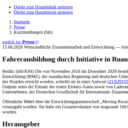
Direkt zum Hauptinhalt springen
Direkt zum Hauptmenü springen
Startseite
Presse
Kurzmeldungen (hib)
zurück zu:
Presse
()
15.06.2026
Wirtschaftliche Zusammenarbeit und Entwicklung — An
Fahrerausbildung durch Initiative in Rua
Berlin: (hib/JOH) Die von November 2018 bis Dezember 2029 bestehe
Entwicklung (BMZ), der ruandischen Regierung und deutschen Untern
des Projekts erreicht worden, schreibt sie in einer Antwort (
21/6291
(D
Outputs seien der Einsatz der ersten Elektro-Autos sowie von Ladesta
Unternehmen, der Deutschen Gesellschaft für Internationale Zusam
Öffentliche Mittel über die Entwicklungspartnerschaft „Moving R
verausgabt worden. Sie habe ein Gesamtvolumen von insgesamt 160.00
worden.
Herausgeber