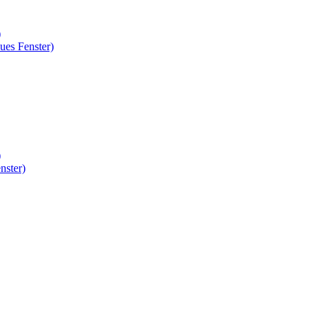
)
ues Fenster)
)
nster)