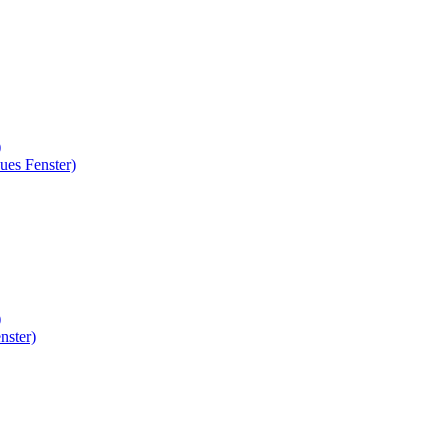
)
ues Fenster)
)
nster)