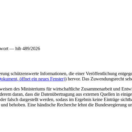
twort — hib 489/2026
ung schützenswerte Informationen, die einer Veröffentlichung entgege
okument, öffnet ein neues Fenster)
) hervor. Das Zuwendungsrecht sehe
eisen des Ministeriums für wirtschaftliche Zusammenarbeit und Entwic
anderem daran, dass die Datenübertragung aus externen Quellen in einig
er falsch dargestellt werden, sodass im Ergebnis keine Einträge sich
t und behoben. Eine händische Recherche lehnt die Bundesregierung un