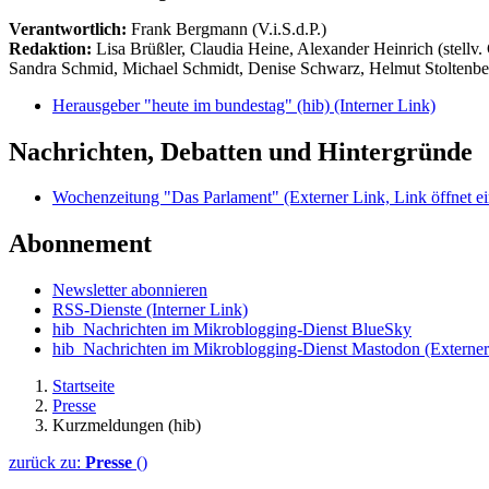
Verantwortlich:
Frank Bergmann (V.i.S.d.P.)
Redaktion:
Lisa Brüßler, Claudia Heine, Alexander Heinrich (stellv.
Sandra Schmid, Michael Schmidt, Denise Schwarz, Helmut Stoltenbe
Herausgeber "heute im bundestag" (hib)
(Interner Link)
Nachrichten, Debatten und Hintergründe
Wochenzeitung "Das Parlament"
(Externer Link, Link öffnet ei
Abonnement
Newsletter abonnieren
RSS-Dienste
(Interner Link)
hib_Nachrichten im Mikroblogging-Dienst BlueSky
hib_Nachrichten im Mikroblogging-Dienst Mastodon
(Externer
Startseite
Presse
Kurzmeldungen (hib)
zurück zu:
Presse
()