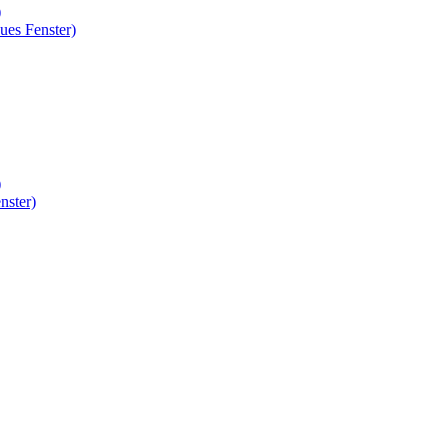
)
ues Fenster)
)
nster)