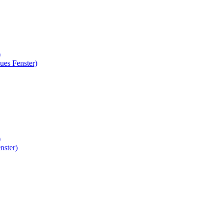
)
ues Fenster)
)
nster)