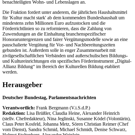
benachteiligten Wohn- und Lebenslagen an.
Die Fraktion fordert unter anderem, die jährlichen Haushaltsmittel
für 'Kultur macht stark' ab dem kommenden Bundeshaushalt um
mindestens zehn Millionen Euro aufzustocken und die
Förderrichtlinien so zu reformieren, dass die Zahlung von
Zuwendungen an die Einhaltung branchenspezifischer
Honoraruntergrenzen und fairer Vergütungsmodelle sowie an eine
pauschalierte Vergütung für Vor- und Nachbereitungszeiten
gebunden ist. Außerdem solle in enger Zusammenarbeit mit
zivilgesellschaftlichen Verbänden und außerschulischen Bildungs-
und Kultureinrichtungen ein spezifisches Förderinstrument „Digital-
Allianz Bildung“ im Bereich der Kulturellen Bildung etabliert
werden.
Herausgeber
Deutscher Bundestag, Parlamentsnachrichten
Verantwortlich:
Frank Bergmann (V.i.S.d.P.)
Redaktion:
Lisa Brüßler, Claudia Heine, Alexander Heinrich
(stellv. Chefredakteur), Nina Jeglinski,
Susanne Ködel (Volontärin),
Claus Peter Kosfeld, Johanna Metz, Sören Christian Reimer (Chef
vom Dienst), Sandra Schmid, Michael Schmidt, Denise Schwarz,
Helmut Stoltenberg, Alexander Weinlein