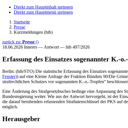
Direkt zum Hauptinhalt springen
Direkt zum Hauptmenü springen
Startseite
Presse
Kurzmeldungen (hib)
zurück zu:
Presse
()
18.06.2026
Inneres — Antwort — hib 497/2026
Erfassung des Einsatzes sogenannter K.-o.
Berlin: (hib/STO) Die statistische Erfassung des Einsatzes sogenannt
Fenster)
) auf eine Kleine Anfrage der Fraktion Bündnis 90/Die Grüne
strafrechtlichen Schutzes vor sogenannten K.-o.-Tropfen“ beschlosse
Eine Änderung des Strafgesetzbuches bedinge eine Anpassung des Straf
Bundesregierung weiter. Wie aus der Antwort hervorgeht, ist der Eins
die darauf beruhenden erfassenden Straftatenschlüssel der PKS auf d
möglich.
Herausgeber