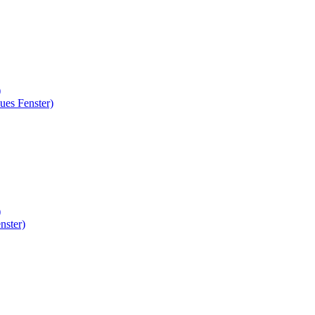
)
ues Fenster)
)
nster)