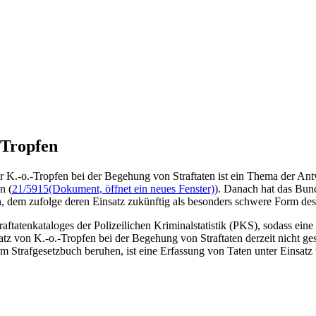
-Tropfen
er K.-o.-Tropfen bei der Begehung von Straftaten ist ein Thema der An
n (
21/5915
(Dokument, öffnet ein neues Fenster)
). Danach hat das Bun
n, dem zufolge deren Einsatz zukünftig als besonders schwere Form des
tatenkataloges der Polizeilichen Kriminalstatistik (PKS), sodass eine 
atz von K.-o.-Tropfen bei der Begehung von Straftaten derzeit nicht ge
em Strafgesetzbuch beruhen, ist eine Erfassung von Taten unter Einsat