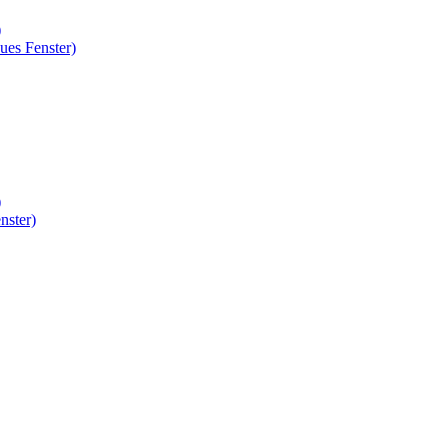
)
ues Fenster)
)
nster)