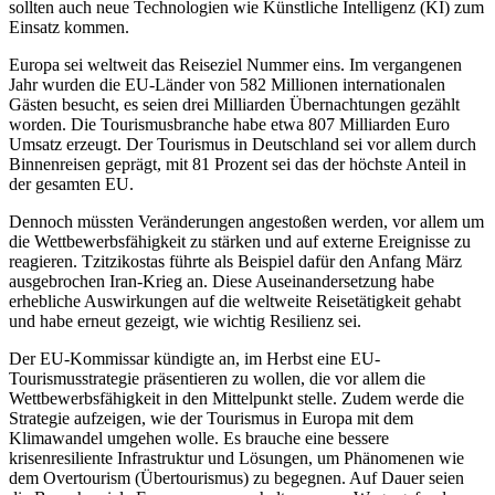
sollten auch neue Technologien wie Künstliche Intelligenz (KI) zum
Einsatz kommen.
Europa sei weltweit das Reiseziel Nummer eins. Im vergangenen
Jahr wurden die EU-Länder von 582 Millionen internationalen
Gästen besucht, es seien drei Milliarden Übernachtungen gezählt
worden. Die Tourismusbranche habe etwa 807 Milliarden Euro
Umsatz erzeugt. Der Tourismus in Deutschland sei vor allem durch
Binnenreisen geprägt, mit 81 Prozent sei das der höchste Anteil in
der gesamten EU.
Dennoch müssten Veränderungen angestoßen werden, vor allem um
die Wettbewerbsfähigkeit zu stärken und auf externe Ereignisse zu
reagieren. Tzitzikostas führte als Beispiel dafür den Anfang März
ausgebrochen Iran-Krieg an. Diese Auseinandersetzung habe
erhebliche Auswirkungen auf die weltweite Reisetätigkeit gehabt
und habe erneut gezeigt, wie wichtig Resilienz sei.
Der EU-Kommissar kündigte an, im Herbst eine EU-
Tourismusstrategie präsentieren zu wollen, die vor allem die
Wettbewerbsfähigkeit in den Mittelpunkt stelle. Zudem werde die
Strategie aufzeigen, wie der Tourismus in Europa mit dem
Klimawandel umgehen wolle. Es brauche eine bessere
krisenresiliente Infrastruktur und Lösungen, um Phänomenen wie
dem Overtourism (Übertourismus) zu begegnen. Auf Dauer seien