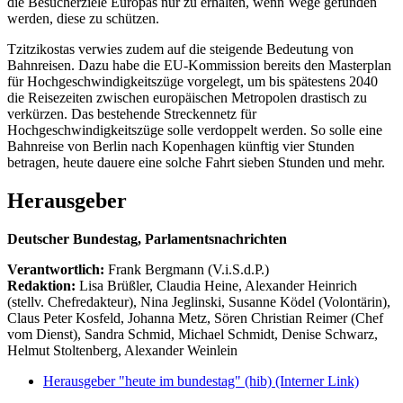
die Besucherziele Europas nur zu erhalten, wenn Wege gefunden
werden, diese zu schützen.
Tzitzikostas verwies zudem auf die steigende Bedeutung von
Bahnreisen. Dazu habe die EU-Kommission bereits den Masterplan
für Hochgeschwindigkeitszüge vorgelegt, um bis spätestens 2040
die Reisezeiten zwischen europäischen Metropolen drastisch zu
verkürzen. Das bestehende Streckennetz für
Hochgeschwindigkeitszüge solle verdoppelt werden. So solle eine
Bahnreise von Berlin nach Kopenhagen künftig vier Stunden
betragen, heute dauere eine solche Fahrt sieben Stunden und mehr.
Herausgeber
Deutscher Bundestag, Parlamentsnachrichten
Verantwortlich:
Frank Bergmann (V.i.S.d.P.)
Redaktion:
Lisa Brüßler, Claudia Heine, Alexander Heinrich
(stellv. Chefredakteur), Nina Jeglinski,
Susanne Ködel (Volontärin),
Claus Peter Kosfeld, Johanna Metz, Sören Christian Reimer (Chef
vom Dienst), Sandra Schmid, Michael Schmidt, Denise Schwarz,
Helmut Stoltenberg, Alexander Weinlein
Herausgeber "heute im bundestag" (hib)
(Interner Link)